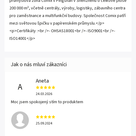
průmyslová zóna Comix v Pingshan v Shenzhenu o celkové ploše
200 000 m², včetně centrály, výroby, logistiky, zábavního centra
pro zaměstnance a multifunkční budovy. Společnost Comix patří
mezi světovou špičku v papírenském průmyslu.</p>
<p>Certifikáty :<br />- OHSAS18001<br />- ISO9001<br />-
ISO14001</p>
Aneta
A
24.03.2026
Moc jsem spokojený stím to produktem
25.09.2024