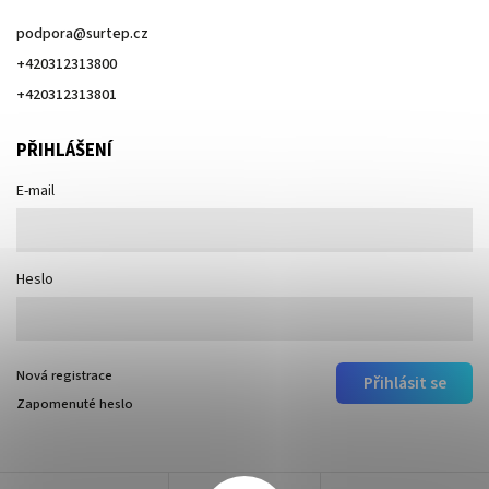
podpora
@
surtep.cz
+420312313800
+420312313801
PŘIHLÁŠENÍ
E-mail
Heslo
Nová registrace
Přihlásit se
Zapomenuté heslo