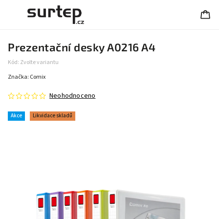
Prezentační desky A0216 A4
Kód:
Zvolte variantu
Značka:
Comix
Neohodnoceno
Akce
Likvidace skladů