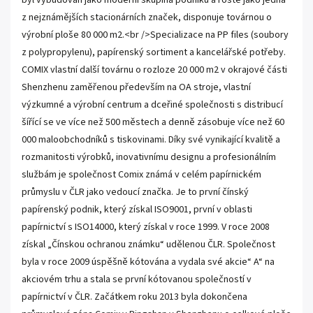
byl vybudován jako moderní skupina podniků a roste jako jedna
z nejznámějších stacionárních značek, disponuje továrnou o
výrobní ploše 80 000 m2.<br />Specializace na PP files (soubory
z polypropylenu), papírenský sortiment a kancelářské potřeby.
COMIX vlastní další továrnu o rozloze 20 000 m2 v okrajové části
Shenzhenu zaměřenou především na OA stroje, vlastní
výzkumné a výrobní centrum a dceřiné společnosti s distribucí
šířící se ve více než 500 městech a denně zásobuje více než 60
000 maloobchodníků s tiskovinami. Díky své vynikající kvalitě a
rozmanitosti výrobků, inovativnímu designu a profesionálním
službám je společnost Comix známá v celém papírnickém
průmyslu v ČLR jako vedoucí značka. Je to první čínský
papírenský podnik, který získal ISO9001, první v oblasti
papírnictví s ISO14000, který získal v roce 1999. V roce 2008
získal „Čínskou ochranou známku“ udělenou ČLR. Společnost
byla v roce 2009 úspěšně kótována a vydala své akcie“ A“ na
akciovém trhu a stala se první kótovanou společností v
papírnictví v ČLR. Začátkem roku 2013 byla dokončena