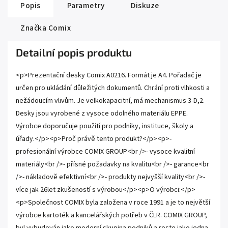
Popis
Parametry
Diskuze
Značka
Comix
Detailní popis produktu
<p>Prezentační desky Comix A0216. Formát je A4. Pořadač je
určen pro ukládání důležitých dokumentů. Chrání proti vlhkosti a
nežádoucím vlivům. Je velkokapacitní, má mechanismus 3-D,2.
Desky jsou vyrobené z vysoce odolného materiálu EPPE.
Výrobce doporučuje použití pro podniky, instituce, školy a
úřady.</p><p>Proč právě tento produkt?</p><p>-
profesionální výrobce COMIX GROUP<br />- vysoce kvalitní
materiály<br />- přísné požadavky na kvalitu<br />- garance<br
/>- nákladově efektivní<br />- produkty nejvyšší kvality<br />-
více jak 26let zkušeností s výrobou</p><p>O výrobci:</p>
<p>Společnost COMIX byla založena v roce 1991 a je to největší
výrobce kartoték a kancelářských potřeb v ČLR. COMIX GROUP,