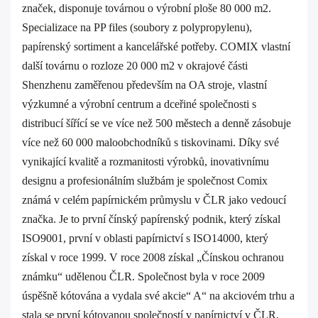
značek, disponuje továrnou o výrobní ploše 80 000 m2.
Specializace na PP files (soubory z polypropylenu),
papírenský sortiment a kancelářské potřeby. COMIX vlastní
další továrnu o rozloze 20 000 m2 v okrajové části
Shenzhenu zaměřenou především na OA stroje, vlastní
výzkumné a výrobní centrum a dceřiné společnosti s
distribucí šířící se ve více než 500 městech a denně zásobuje
více než 60 000 maloobchodníků s tiskovinami. Díky své
vynikající kvalitě a rozmanitosti výrobků, inovativnímu
designu a profesionálním službám je společnost Comix
známá v celém papírnickém průmyslu v ČLR jako vedoucí
značka. Je to první čínský papírenský podnik, který získal
ISO9001, první v oblasti papírnictví s ISO14000, který
získal v roce 1999. V roce 2008 získal „Čínskou ochranou
známku“ udělenou ČLR. Společnost byla v roce 2009
úspěšně kótována a vydala své akcie“ A“ na akciovém trhu a
stala se první kótovanou společností v papírnictví v ČLR.