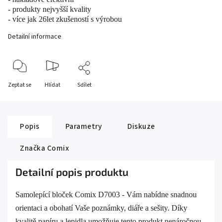
- produkty nejvyšší kvality
- více jak 26let zkušeností s výrobou
Detailní informace
Zeptat se
Hlídat
Sdílet
Popis
Parametry
Diskuze
Značka
Comix
Detailní popis produktu
Samolepící bloček Comix D7003 - Vám nabídne snadnou
orientaci a obohatí Vaše poznámky, diáře a sešity. Díky
kvalitě papíru a lepidla umožňuje tento produkt nenáročnou