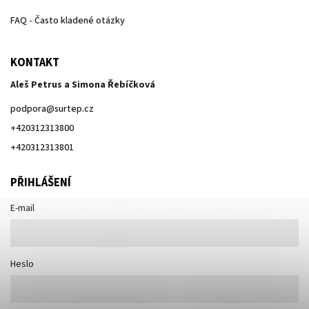
FAQ - Často kladené otázky
KONTAKT
Aleš Petrus a Simona Řebíčková
podpora
@
surtep.cz
+420312313800
+420312313801
PŘIHLÁŠENÍ
E-mail
Heslo