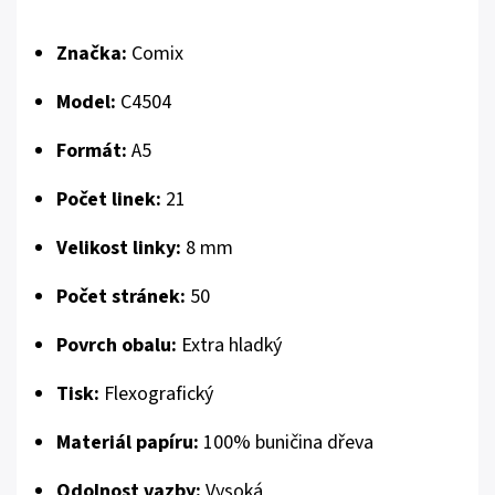
Značka:
Comix
Model:
C4504
Formát:
A5
Počet linek:
21
Velikost linky:
8 mm
Počet stránek:
50
Povrch obalu:
Extra hladký
Tisk:
Flexografický
Materiál papíru:
100% buničina dřeva
Odolnost vazby:
Vysoká