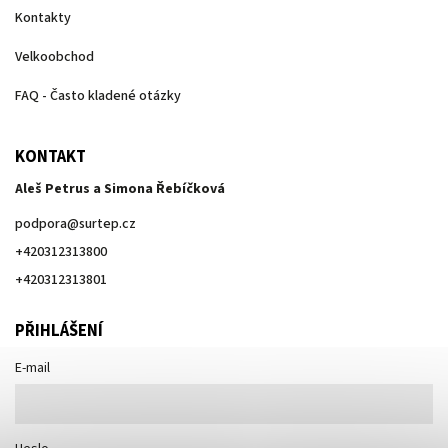
Kontakty
Velkoobchod
FAQ - Často kladené otázky
KONTAKT
Aleš Petrus a Simona Řebíčková
podpora
@
surtep.cz
+420312313800
+420312313801
PŘIHLÁŠENÍ
E-mail