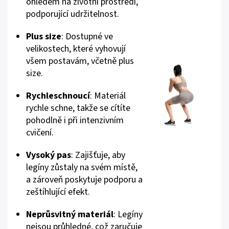
ohledem na životní prostředí,
podporující udržitelnost.
Plus size
: Dostupné ve
velikostech, které vyhovují
všem postavám, včetně plus
size.
Rychleschnoucí
: Materiál
rychle schne, takže se cítíte
pohodlně i při intenzivním
cvičení.
Vysoký pas
: Zajišťuje, aby
legíny zůstaly na svém místě,
a zároveň poskytuje podporu a
zeštíhlující efekt.
Neprůsvitný materiál
: Legíny
nejsou průhledné, což zaručuje