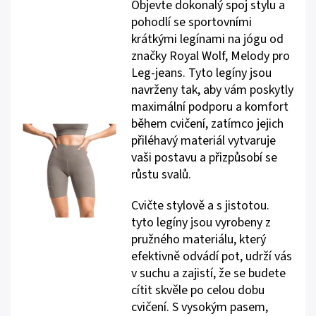
Objevte dokonalý spoj stylu a
pohodlí se sportovními
krátkými legínami na jógu od
značky Royal Wolf, Melody pro
Leg-jeans. Tyto legíny jsou
navrženy tak, aby vám poskytly
maximální podporu a komfort
během cvičení, zatímco jejich
přiléhavý materiál vytvaruje
vaši postavu a přizpůsobí se
růstu svalů.
Cvičte stylově a s jistotou.
tyto legíny jsou vyrobeny z
pružného materiálu, který
efektivně odvádí pot, udrží vás
v suchu a zajistí, že se budete
cítit skvěle po celou dobu
cvičení. S vysokým pasem,