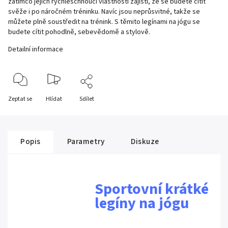
zatímco jejich rychleschnoucí vlastnosti zajistí, že se budete cítit
svěže i po náročném tréninku. Navíc jsou neprůsvitné, takže se
můžete plně soustředit na trénink. S těmito legínami na jógu se
budete cítit pohodlně, sebevědomě a stylově.
Detailní informace
Zeptat se
Hlídat
Sdílet
Popis
Parametry
Diskuze
Sportovní krátké
legíny na jógu