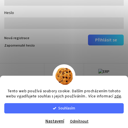
Heslo
Nová registrace
Přihlásit se
Zapomenuté heslo
Tento web používá soubory cookie. Dalším procházením tohoto
webu vyjadřujete souhlas s jejich používáním.. Více informací
zde
.
Souhlasím
Copyright 2026
Surtep
. Všechna práva vyhrazena.
Upravit nastavení cookies
Nastavení
Odmítnout
Vytvořil
Shoptet
| Design
Shoptak.cz