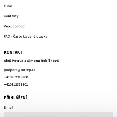
O nás
Kontakty
Velkoobchod
FAQ - Často kladené otázky
KONTAKT
Aleš Petrus a Simona Řebíčková
podpora
@
surtep.cz
+420312313800
+420312313801
PŘIHLÁŠENÍ
E-mail