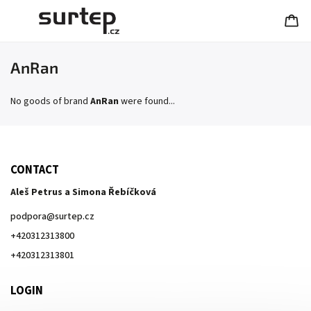
AnRan
No goods of brand
AnRan
were found...
CONTACT
Aleš Petrus a Simona Řebíčková
podpora
@
surtep.cz
+420312313800
+420312313801
LOGIN