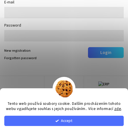
E-mail
Password
New registration
Login
Forgotten password
Tento web používá soubory cookie. Dalším procházením tohoto
webu vyjadřujete souhlas s jejich používáním.. Více informací
zde
.
Accept
Copyright 2026
Surtep
. All rights reserved.