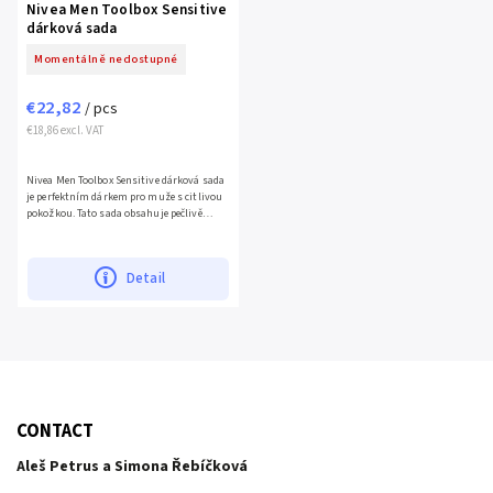
Nivea Men Toolbox Sensitive
dárková sada
Momentálně nedostupné
€22,82
/ pcs
€18,86 excl. VAT
Nivea Men Toolbox Sensitive dárková sada
je perfektním dárkem pro muže s citlivou
pokožkou. Tato sada obsahuje pečlivě
vybrané produkty pro...
Detail
CONTACT
Aleš Petrus a Simona Řebíčková