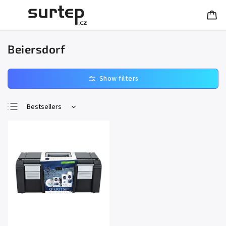
Beiersdorf
Bestsellers
Least expensive
Most expensive
Alphabetically