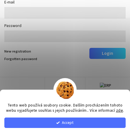
E-mail
Password
New registration
Login
Forgotten password
Tento web používá soubory cookie. Dalším procházením tohoto
webu vyjadřujete souhlas s jejich používáním.. Více informací
zde
.
Accept
Copyright 2026
Surtep
. All rights reserved.