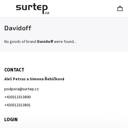
Davidoff
No goods of brand
Davidoff
were found...
CONTACT
Aleš Petrus a Simona Řebíčková
podpora
@
surtep.cz
+420312313800
+420312313801
LOGIN