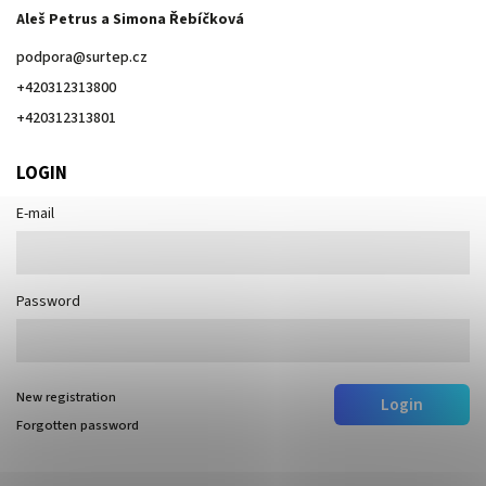
Aleš Petrus a Simona Řebíčková
podpora
@
surtep.cz
+420312313800
+420312313801
LOGIN
E-mail
Password
New registration
Login
Forgotten password