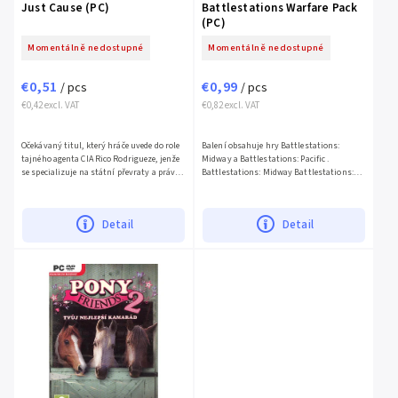
Just Cause (PC)
Battlestations Warfare Pack
(PC)
Momentálně nedostupné
Momentálně nedostupné
€0,51
€0,99
/ pcs
/ pcs
€0,42 excl. VAT
€0,82 excl. VAT
Očekávaný titul, který hráče uvede do role
Balení obsahuje hry Battlestations:
tajného agenta CIA Rico Rodrigueze, jenže
Midway a Battlestations: Pacific .
se specializuje na státní převraty a právě o
Battlestations: Midway Battlestations:
jeden takový usiluje na jihoamerickém
Midway je pohlcující akční hra, která Vás
ostrově...
uvrhne do masivních...
Detail
Detail