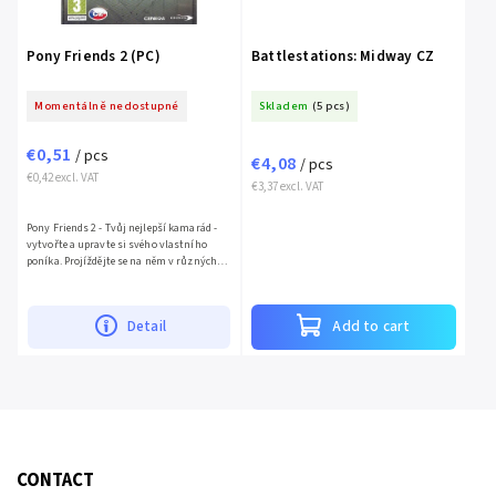
Pony Friends 2 (PC)
Battlestations: Midway CZ
Momentálně nedostupné
Skladem
(5 pcs)
€0,51
/ pcs
€4,08
/ pcs
€0,42 excl. VAT
€3,37 excl. VAT
Pony Friends 2 - Tvůj nejlepší kamarád -
vytvořte a upravte si svého vlastního
poníka. Projíždějte se na něm v různých
prostředích nebo se účastněte závodů a
vyhrávejte trofeje....
Detail
Add to cart
CONTACT