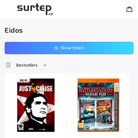
Eidos
Bestsellers
Least expensive
Most expensive
Alphabetically