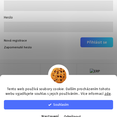
Heslo
Nová registrace
Přihlásit se
Zapomenuté heslo
Tento web používá soubory cookie. Dalším procházením tohoto
webu vyjadřujete souhlas s jejich používáním.. Více informací
zde
.
Souhlasím
Copyright 2026
Surtep
. Všechna práva vyhrazena.
Upravit nastavení cookies
Nastavení
Odmítnout