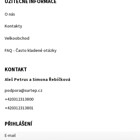
UŽITEČNÉ INFORMACE
O nás
Kontakty
Velkoobchod
FAQ - Často kladené otázky
KONTAKT
Aleš Petrus a Simona Řebíčková
podpora
@
surtep.cz
+420312313800
+420312313801
PŘIHLÁŠENÍ
E-mail