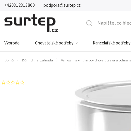
+420312313800
podpora@surtep.cz
Výprodej
Chovatelské potřeby
Kancelářské potřeby
Domů
/
Dům, dílna, zahrada
/
Venkovní a vnitřní povrchová úprava a ochran
Neohodnoceno