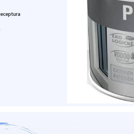
receptura
m