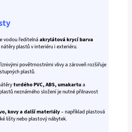
sty
e vodou ředitelná
akrylátová krycí barva
nátěry plastů v interiéru i exteriéru.
íznivými povětrnostními vlivy a zároveň rozšiřuje
stupných plastů.
nátěry
tvrdého PVC, ABS, umakartu
a
plastů neznámého složení je nutné přilnavost
vo, kovy a další materiály
– například plastová
ské lišty nebo plastový nábytek.