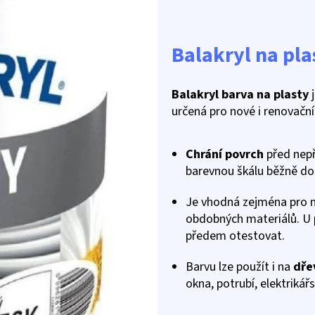
Balakryl na pla
Balakryl b
arva na plasty
j
určená pro nové i renovační 
Chrání povrch
před nepř
barevnou škálu běžně do
Je vhodná zejména pro 
obdobných materiálů. U 
předem otestovat.
Barvu lze použít i na
dře
okna, potrubí, elektrikář