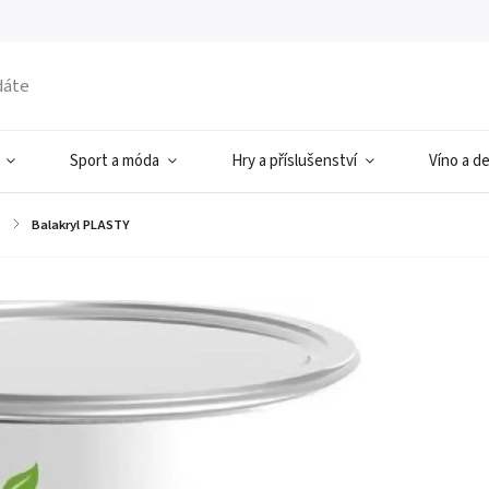
Sport a móda
Hry a příslušenství
Víno a d
a
/
Balakryl PLASTY