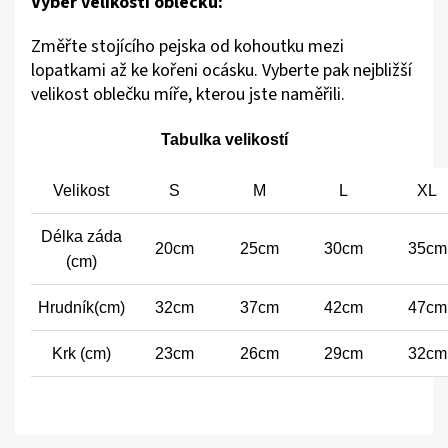
Výběr velikosti oblečku:
Změřte stojícího pejska od kohoutku mezi
lopatkami až ke kořeni ocásku. Vyberte pak nejbližší
velikost oblečku míře, kterou jste naměřili.
Tabulka velikostí
Velikost
S
M
L
XL
Délka záda
20cm
25cm
30cm
35cm
(cm)
Hrudník(cm)
32cm
37cm
42cm
47cm
Krk (cm)
23cm
26cm
29cm
32cm