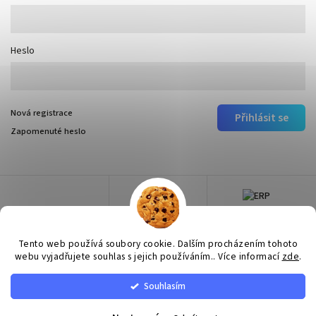
Heslo
Nová registrace
Přihlásit se
Zapomenuté heslo
Tento web používá soubory cookie. Dalším procházením tohoto
webu vyjadřujete souhlas s jejich používáním.. Více informací
zde
.
Souhlasím
Copyright 2026
Surtep
. Všechna práva vyhrazena.
Upravit nastavení cookies