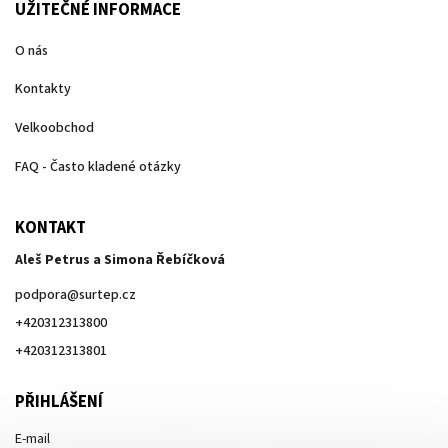
UŽITEČNÉ INFORMACE
O nás
Kontakty
Velkoobchod
FAQ - Často kladené otázky
KONTAKT
Aleš Petrus a Simona Řebíčková
podpora
@
surtep.cz
+420312313800
+420312313801
PŘIHLÁŠENÍ
E-mail