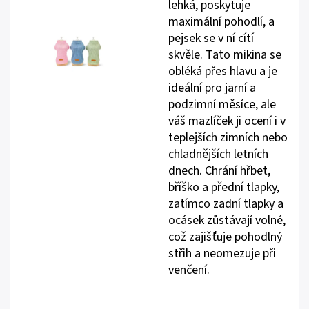
lehká, poskytuje
maximální pohodlí, a
pejsek se v ní cítí
skvěle. Tato mikina se
obléká přes hlavu a je
ideální pro jarní a
podzimní měsíce, ale
váš mazlíček ji ocení i v
teplejších zimních nebo
chladnějších letních
dnech. Chrání hřbet,
bříško a přední tlapky,
zatímco zadní tlapky a
ocásek zůstávají volné,
což zajišťuje pohodlný
střih a neomezuje při
venčení.