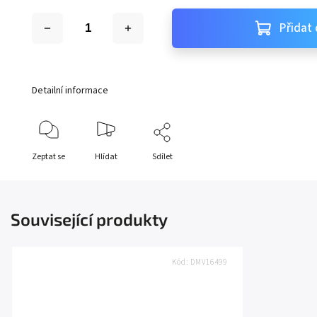
Přidat 
Detailní informace
Zeptat se
Hlídat
Sdílet
Související produkty
Kód:
DMV16499