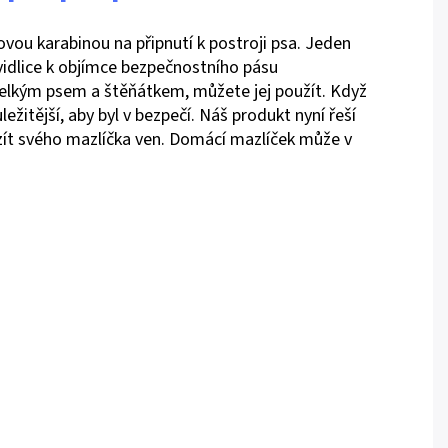
vou karabinou na připnutí k postroji psa. Jeden
 vidlice k objímce bezpečnostního pásu
 velkým psem a štěňátkem, můžete jej použít. Když
ežitější, aby byl v bezpečí. Náš produkt nyní řeší
vzít svého mazlíčka ven. Domácí mazlíček může v