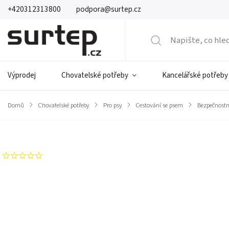
+420312313800
podpora@surtep.cz
Výprodej
Chovatelské potřeby
Kancelářské potřeby
Domů
/
Chovatelské potřeby
/
Pro psy
/
Cestování se psem
/
Bezpečnostn
Značka:
Surtep Animals
Neohodnoceno