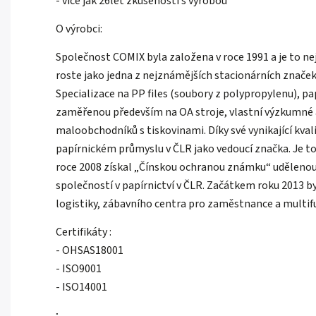
- více jak 26let zkušeností s výrobou
O výrobci:
Společnost COMIX byla založena v roce 1991 a je to n
roste jako jedna z nejznámějších stacionárních značek
Specializace na PP files (soubory z polypropylenu), p
zaměřenou především na OA stroje, vlastní výzkumné a v
maloobchodníků s tiskovinami. Díky své vynikající kv
papírnickém průmyslu v ČLR jako vedoucí značka. Je to p
roce 2008 získal „Čínskou ochranou známku“ udělenou 
společností v papírnictví v ČLR. Začátkem roku 2013 
logistiky, zábavního centra pro zaměstnance a multif
Certifikáty :
- OHSAS18001
- ISO9001
- ISO14001
;