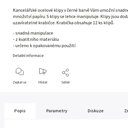
Kancelářské ocelové klipy v černé barvě Vám umožní snadné
množství papíru. S klipy se lehce manipuluje. Klipy jsou do
uzavíratelné krabičce. Krabička obsahuje 12 ks klipů.
- snadná manipulace
- z kvalitního materiálu
- určeno k opakovanému použití
Detailní informace
Zeptat se
Hlídat
Sdílet
Popis
Parametry
Diskuze
Z