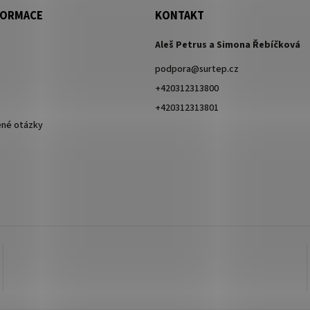
FORMACE
KONTAKT
Aleš Petrus a Simona Řebíčková
podpora
@
surtep.cz
+420312313800
+420312313801
ené otázky