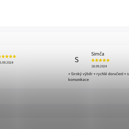
Simča
S
5.09.2024
18.09.2024
+ široký výběr + rychlé doručení + 
komunikace