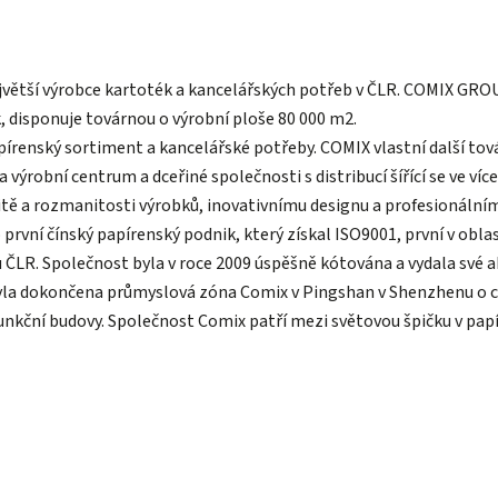
ejvětší výrobce kartoték a kancelářských potřeb v ČLR. COMIX GRO
, disponuje továrnou o výrobní ploše 80 000 m2.
apírenský sortiment a kancelářské potřeby. COMIX vlastní další to
ýrobní centrum a dceřiné společnosti s distribucí šířící se ve ví
alitě a rozmanitosti výrobků, inovativnímu designu a profesionál
rvní čínský papírenský podnik, který získal ISO9001, první v oblasti
ČLR. Společnost byla v roce 2009 úspěšně kótována a vydala své ak
byla dokončena průmyslová zóna Comix v Pingshan v Shenzhenu o ce
unkční budovy. Společnost Comix patří mezi světovou špičku v pa