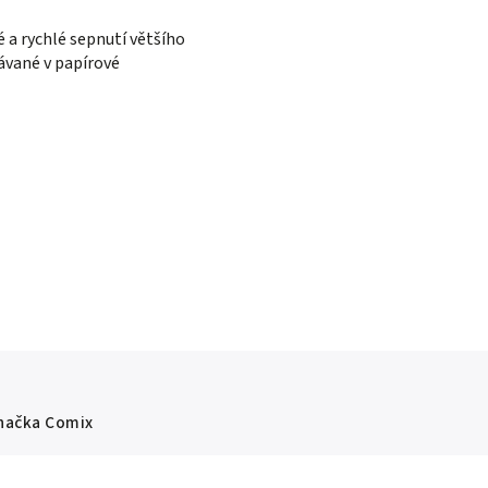
 a rychlé sepnutí většího
dávané v papírové
načka
Comix