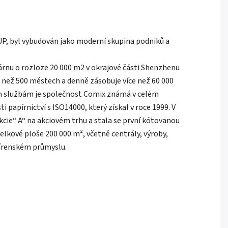
UP, byl vybudován jako moderní skupina podniků a
várnu o rozloze 20 000 m2 v okrajové části Shenzhenu
ce než 500 městech a denně zásobuje více než 60 000
ním službám je společnost Comix známá v celém
 papírnictví s ISO14000, který získal v roce 1999. V
cie“ A“ na akciovém trhu a stala se první kótovanou
lkové ploše 200 000 m², včetně centrály, výroby,
pírenském průmyslu.