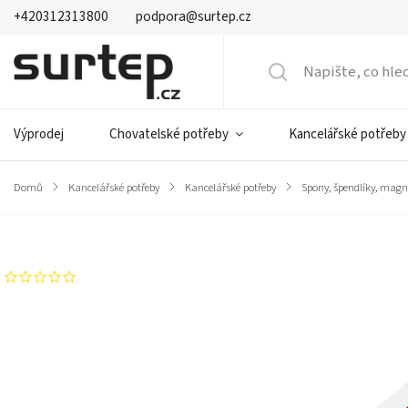
+420312313800
podpora@surtep.cz
Výprodej
Chovatelské potřeby
Kancelářské potřeby
Domů
/
Kancelářské potřeby
/
Kancelářské potřeby
/
Spony, špendlíky, mag
Značka:
Comix
Neohodnoceno