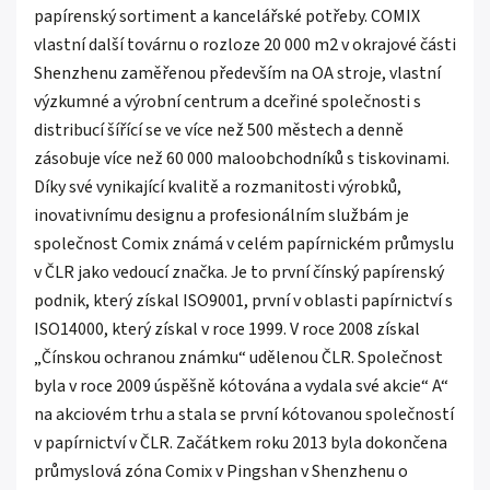
papírenský sortiment a kancelářské potřeby. COMIX
vlastní další továrnu o rozloze 20 000 m2 v okrajové části
Shenzhenu zaměřenou především na OA stroje, vlastní
výzkumné a výrobní centrum a dceřiné společnosti s
distribucí šířící se ve více než 500 městech a denně
zásobuje více než 60 000 maloobchodníků s tiskovinami.
Díky své vynikající kvalitě a rozmanitosti výrobků,
inovativnímu designu a profesionálním službám je
společnost Comix známá v celém papírnickém průmyslu
v ČLR jako vedoucí značka. Je to první čínský papírenský
podnik, který získal ISO9001, první v oblasti papírnictví s
ISO14000, který získal v roce 1999. V roce 2008 získal
„Čínskou ochranou známku“ udělenou ČLR. Společnost
byla v roce 2009 úspěšně kótována a vydala své akcie“ A“
na akciovém trhu a stala se první kótovanou společností
v papírnictví v ČLR. Začátkem roku 2013 byla dokončena
průmyslová zóna Comix v Pingshan v Shenzhenu o