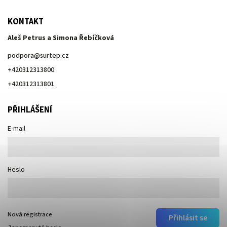
KONTAKT
Aleš Petrus a Simona Řebíčková
podpora
@
surtep.cz
+420312313800
+420312313801
PŘIHLÁŠENÍ
E-mail
Heslo
Nová registrace
Přihlásit se