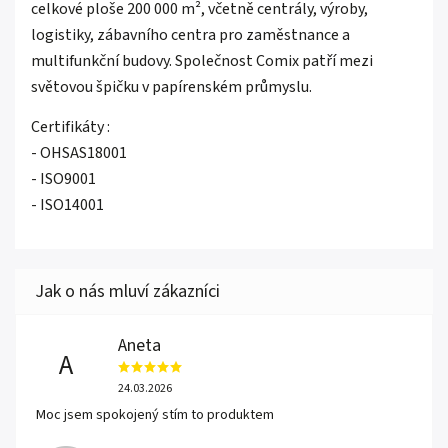
celkové ploše 200 000 m², včetně centrály, výroby,
logistiky, zábavního centra pro zaměstnance a
multifunkční budovy. Společnost Comix patří mezi
světovou špičku v papírenském průmyslu.
Certifikáty :
- OHSAS18001
- ISO9001
- ISO14001
Aneta
A
24.03.2026
Moc jsem spokojený stím to produktem