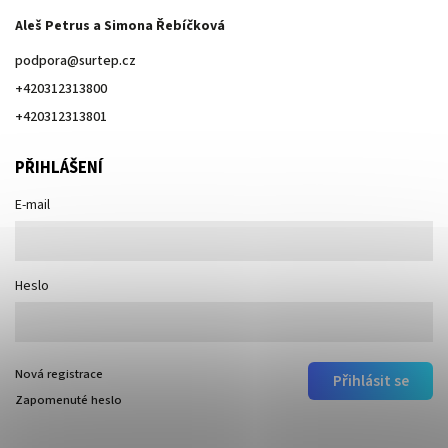
Aleš Petrus a Simona Řebíčková
podpora
@
surtep.cz
+420312313800
+420312313801
PŘIHLÁŠENÍ
E-mail
Heslo
Nová registrace
Přihlásit se
Zapomenuté heslo