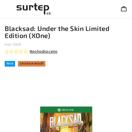
Blacksad: Under the Skin Limited
Edition (XOne)
Kód:
73638
Neohodnoceno
Akce
Likvidace skladů