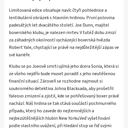
Limitovaná edice obsahuje navíc čtyři pohlednice a
lentikulární obrázek s hlavním hrdinou. První polovina
padesátých let dvacátého století. Joe Dunn, majitel
boxerského klubu, je nalezen mrtev. V tutéž dobu zmizí
za záhadných okolností vycházející boxerská hvězda
Robert Yale, chystající se právě na nejdůležitější zápas ve
své kariéře.
Klubu se po Joeově smrti ujímá jeho dcera Sonia, která si
ze všeho nejdřív bude muset poradit s jeho neutěšenou
finanční situací. Zároveň se rozhodne najmout si
soukromého detektiva Johna Blacksada, aby prošetřil
Yaleovo zmizení a zjistil, kde se pohřešovaný boxer právě
nachází. Náš hrdina se tak stává součástí pochmurného
případu, který ho zavede do nejtemnějších a
nejbezútěšnějších hlubin New Yorku.Veď vyšetřování
podle vlastního uvážení, při hledání stop se řiď svými