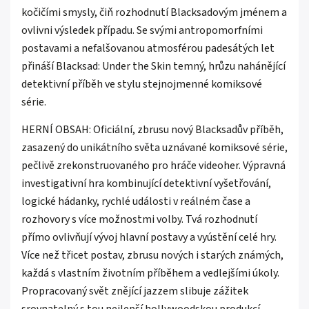
kočičími smysly, čiň rozhodnutí Blacksadovým jménem a
ovlivni výsledek případu. Se svými antropomorfními
postavami a nefalšovanou atmosférou padesátých let
přináší Blacksad: Under the Skin temný, hrůzu nahánějící
detektivní příběh ve stylu stejnojmenné komiksové
série.
HERNÍ OBSAH: Oficiální, zbrusu nový Blacksadův příběh,
zasazený do unikátního světa uznávané komiksové série,
pečlivě zrekonstruovaného pro hráče videoher. Výpravná
investigativní hra kombinující detektivní vyšetřování,
logické hádanky, rychlé události v reálném čase a
rozhovory s více možnostmi volby. Tvá rozhodnutí
přímo ovlivňují vývoj hlavní postavy a vyústění celé hry.
Více než třicet postav, zbrusu nových i starých známých,
každá s vlastním životním příběhem a vedlejšími úkoly.
Propracovaný svět znějící jazzem slibuje zážitek