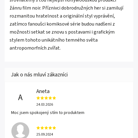
srovnatelný s tou nejlepší hollywoodskou produkcí
žánru film noir. Příznivci dobrodružných her si zamilují
rozmanitou hratelnost a originální styl vyprávění,
zatímco fanoušci komiksové série budou nadšeni z
možnosti setkat se znovu s postavami i grafickým
stylem tohoto unikátního temného světa
antropomorfních zvířat.
Aneta
A
24.03.2026
Moc jsem spokojený stím to produktem
25.09.2024