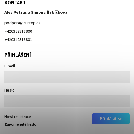
KONTAKT
Aleš Petrus a Simona Řebíčková
podpora
@
surtep.cz
+420312313800
+420312313801
PŘIHLÁŠENÍ
E-mail
Heslo
Nová registrace
Přihlásit se
Zapomenuté heslo