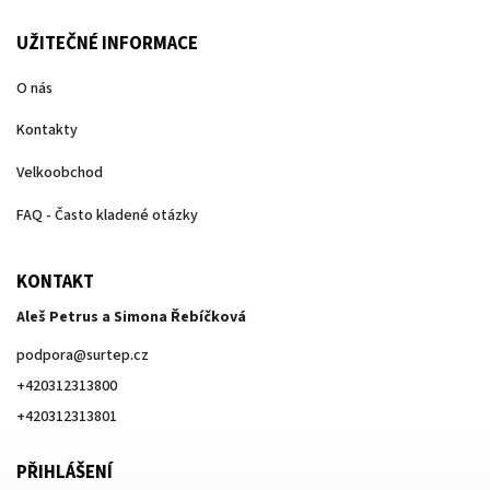
UŽITEČNÉ INFORMACE
O nás
Kontakty
Velkoobchod
FAQ - Často kladené otázky
KONTAKT
Aleš Petrus a Simona Řebíčková
podpora
@
surtep.cz
+420312313800
+420312313801
PŘIHLÁŠENÍ