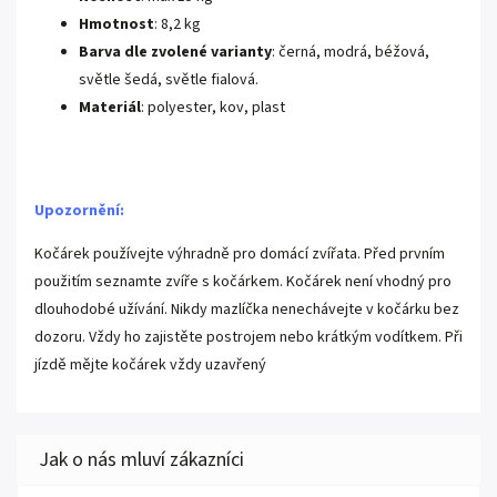
Hmotnost
: 8,2 kg
Barva dle zvolené varianty
: černá, modrá, béžová,
světle šedá, světle fialová.
Materiál
: polyester, kov, plast
Upozornění:
Kočárek používejte výhradně pro domácí zvířata. Před prvním
použitím seznamte zvíře s kočárkem. Kočárek není vhodný pro
dlouhodobé užívání. Nikdy mazlíčka nenechávejte v kočárku bez
dozoru. Vždy ho zajistěte postrojem nebo krátkým vodítkem. Při
jízdě mějte kočárek vždy uzavřený