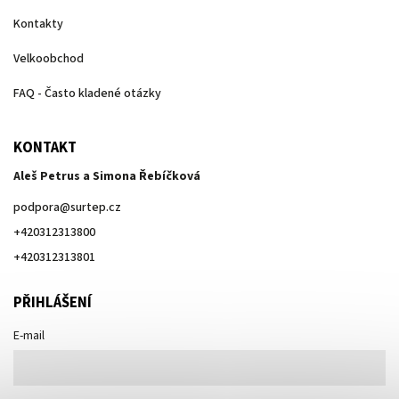
Kontakty
Velkoobchod
FAQ - Často kladené otázky
KONTAKT
Aleš Petrus a Simona Řebíčková
podpora
@
surtep.cz
+420312313800
+420312313801
PŘIHLÁŠENÍ
E-mail