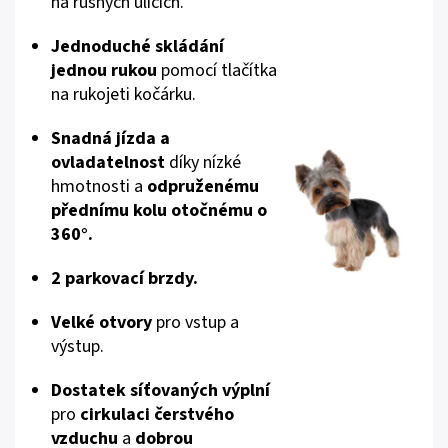
na rušných ulicích.
Jednoduché skládání
jednou rukou
pomocí tlačítka
na rukojeti kočárku.
Snadná jízda a
ovladatelnost
díky nízké
hmotnosti a
odpruženému
přednímu kolu otočnému o
360°.
2 parkovací brzdy.
Velké otvory
pro vstup a
výstup.
Dostatek síťovaných výplní
pro
cirkulaci čerstvého
vzduchu
a
dobrou