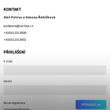
KONTAKT
Aleš Petrus a Simona Řebíčková
podpora
@
surtep.cz
+420312313800
+420312313801
PŘIHLÁŠENÍ
E-mail
Heslo
Nová registrace
Přihlásit se
Zapomenuté heslo