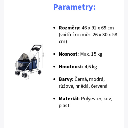
Parametry:
Rozměry:
46 x 91 x 69 cm
(vnitřní rozměr: 26 x 30 x 58
cm)
Nosnost:
Max. 15 kg
Hmotnost:
4,6 kg
Barvy:
Černá, modrá,
růžová, hnědá, červená
Materiál:
Polyester, kov,
plast