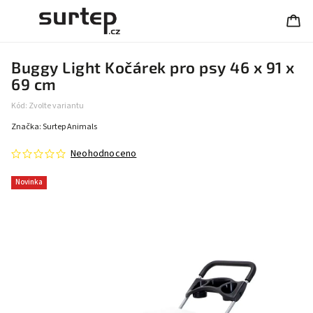
Buggy Light Kočárek pro psy 46 x 91 x
69 cm
Kód:
Zvolte variantu
Značka:
Surtep Animals
Neohodnoceno
Novinka