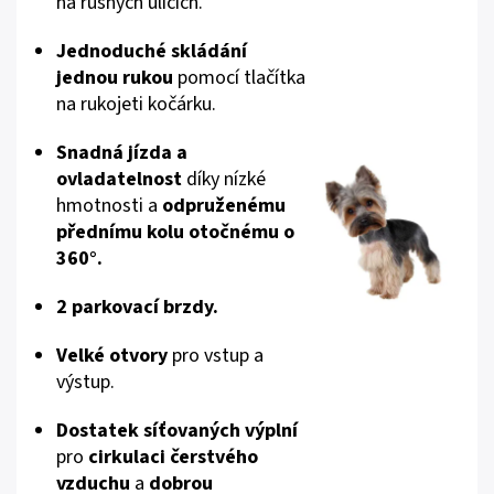
na rušných ulicích.
Jednoduché skládání
jednou rukou
pomocí tlačítka
na rukojeti kočárku.
Snadná jízda a
ovladatelnost
díky nízké
hmotnosti a
odpruženému
přednímu kolu otočnému o
360°.
2 parkovací brzdy.
Velké otvory
pro vstup a
výstup.
Dostatek síťovaných výplní
pro
cirkulaci čerstvého
vzduchu
a
dobrou