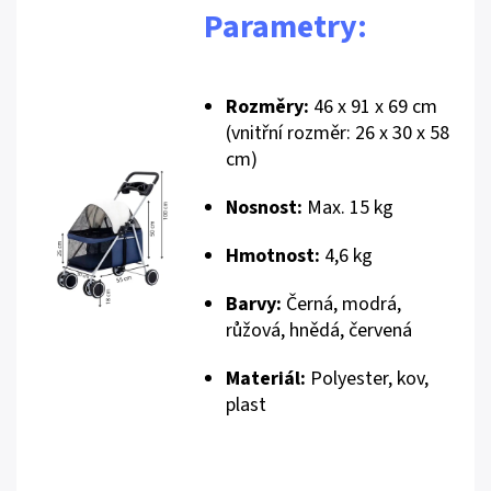
Parametry:
Rozměry:
46 x 91 x 69 cm
(vnitřní rozměr: 26 x 30 x 58
cm)
Nosnost:
Max. 15 kg
Hmotnost:
4,6 kg
Barvy:
Černá, modrá,
růžová, hnědá, červená
Materiál:
Polyester, kov,
plast