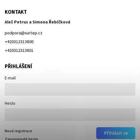
KONTAKT
Aleš Petrus a Simona Řebíčková
podpora
@
surtep.cz
+420312313800
+420312313801
PŘIHLÁŠENÍ
E-mail
Heslo
Nová registrace
Přihlásit se
Zapomenuté heslo