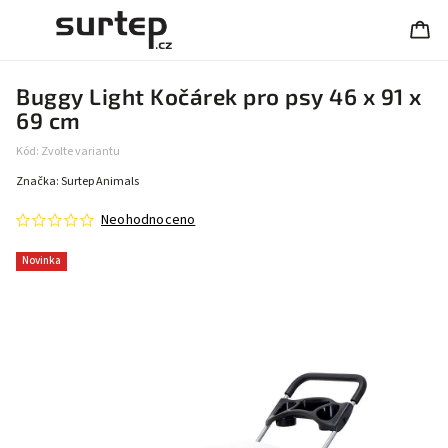
Buggy Light Kočárek pro psy 46 x 91 x
69 cm
Kód:
Zvolte variantu
Značka:
Surtep Animals
Neohodnoceno
Novinka