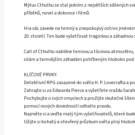
Mýtus Cthulhu se stal jedním z největších sdílených sv
příběhů, novel a dokonce i filmů.
Hra vás zavede na temný a znepokojivý ostrov jménem 
20. století. Ten bude vyšetřovat tragickou a záhadno
Call of Cthulhu nabídne temnou a tísnivou atmosféru, 
silám a temnějším záhadám pohřbeným hluboko pod
KLÍČOVÉ PRVKY:
Detektivní RPG zasazené do světa H. P. Lovecrafta a 
Zahrajte si za Edwarda Pierce a vyšetřete vraždu Sar
Pochybujte o svých smyslech a prožijte skutečné šíle
pomocí nových dovedností odhalte pravdu.
Najměte si a veďte malý tým vyšetřovatelů, které bude
Užijte si bohatý a otevřený průzkum světa plný hlubo