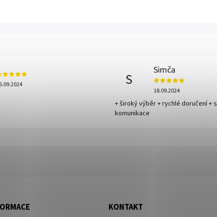
Simča
S
5.09.2024
18.09.2024
+ široký výběr + rychlé doručení + 
komunikace
FORMACE
KONTAKT