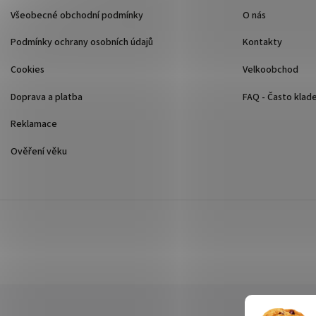
Všeobecné obchodní podmínky
O nás
Podmínky ochrany osobních údajů
Kontakty
Cookies
Velkoobchod
Doprava a platba
FAQ - Často klad
Reklamace
Ověření věku