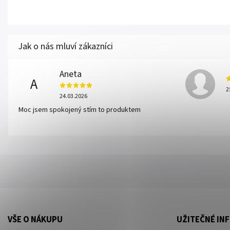
Aneta
A
2
24.03.2026
Moc jsem spokojený stím to produktem
VŠE O NÁKUPU
UŽITEČNÉ IN