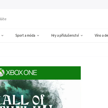
Sport a móda
Hry a příslušenství
Víno a d