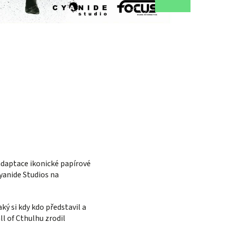
 adaptace ikonické papírové
Cyanide Studios na
ký si kdy kdo představil a
l of Cthulhu zrodil