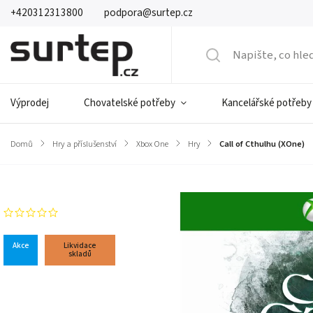
+420312313800
podpora@surtep.cz
Výprodej
Chovatelské potřeby
Kancelářské potřeby
Domů
/
Hry a příslušenství
/
Xbox One
/
Hry
/
Call of Cthulhu (XOne)
Značka:
Focus Home
Neohodnoceno
Akce
Likvidace
skladů