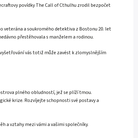
vecraftovy povídky The Call of Cthulhu zrodil bezpočet
ho veterána a soukromého detektiva z Bostonu 20. let
 nedávno přestěhovala s manželem a rodinou.
í vyšetřování vás totiž může zavést k zlomyslnějším
trova plného obludností, jež se plíží tmou.
cké krize. Rozvíjejte schopnosti své postavy a
ěh a vztahy mezi vámi a vašimi společníky.