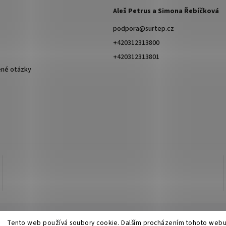
Aleš Petrus a Simona Řebíčková
podpora
@
surtep.cz
+420312313800
+420312313801
ené otázky
Tento web používá soubory cookie. Dalším procházením tohoto webu