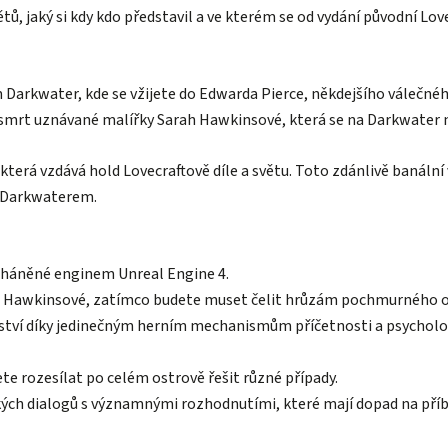
ětů, jaký si kdy kdo představil a ve kterém se od vydání původní Lo
Darkwater, kde se vžijete do Edwarda Pierce, někdejšího válečné
u smrt uznávané malířky Sarah Hawkinsové, která se na Darkwater
která vzdává hold Lovecraftově díle a světu. Toto zdánlivě banáln
 Darkwaterem.
poháněné enginem Unreal Engine 4.
ah Hawkinsové, zatímco budete muset čelit hrůzám pochmurného os
nství díky jedinečným herním mechanismům příčetnosti a psychologi
te rozesílat po celém ostrově řešit různé případy.
kých dialogů s významnými rozhodnutími, které mají dopad na příb