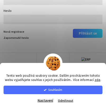
Heslo
Nová registrace
Přihlásit se
Zapomenuté heslo
Tento web používá soubory cookie. Dalším procházením tohoto
webu vyjadřujete souhlas s jejich používáním.. Více informací
zde
.
Souhlasím
Copyright 2026
Surtep
. Všechna práva vyhrazena.
Upravit nastavení cookies
Nastavení
Odmítnout
Vytvořil
Shoptet
| Design
Shoptak.cz