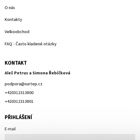
O nás
Kontakty
Velkoobchod
FAQ - Často kladené otázky
KONTAKT
Aleš Petrus a Simona Řebíčková
podpora
@
surtep.cz
+420312313800
+420312313801
PŘIHLÁŠENÍ
E-mail