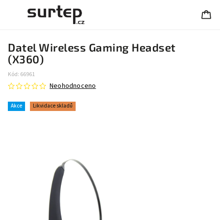
Datel Wireless Gaming Headset
(X360)
Kód:
66961
Neohodnoceno
Akce
Likvidace skladů