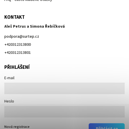
KONTAKT
Aleš Petrus a Simona Řebíčková
podpora
@
surtep.cz
+420312313800
+420312313801
PŘIHLÁŠENÍ
E-mail
Heslo
Nová registrace
Přihlásit se