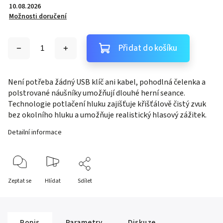
10.08.2026
Možnosti doručení
Přidat do košíku
Není potřeba žádný USB klíč ani kabel, pohodlná čelenka a
polstrované náušníky umožňují dlouhé herní seance.
Technologie potlačení hluku zajišťuje křišťálově čistý zvuk
bez okolního hluku a umožňuje realistický hlasový zážitek.
Detailní informace
Zeptat se
Hlídat
Sdílet
Popis
Parametry
Diskuze