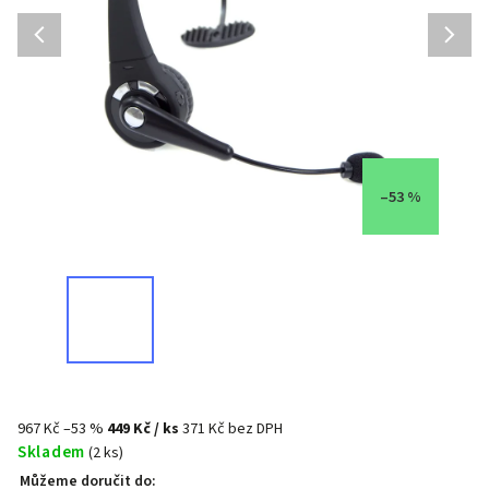
–53 %
967 Kč
–53 %
449 Kč
/ ks
371 Kč bez DPH
Skladem
(2 ks)
Můžeme doručit do: