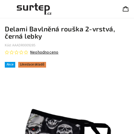
Delami Bavlněná rouška 2-vrstvá,
černá lebky
Kód:
AAADR0009285
Neohodnoceno
Akce
Likvidace skladů