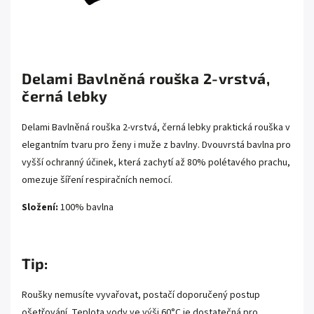
Delami Bavlněná rouška 2-vrstvá,
černá lebky
Delami Bavlněná rouška 2-vrstvá, černá lebky praktická rouška v
elegantním tvaru pro ženy i muže z bavlny. Dvouvrstá bavlna pro
vyšší ochranný účinek, která zachytí až 80% polétavého prachu,
omezuje šíření respiračních nemocí.
Složení:
100% bavlna
Tip:
Roušky nemusíte vyvařovat, postačí doporučený postup
ošetřování. Teplota vody ve výši 60°C je dostatečná pro