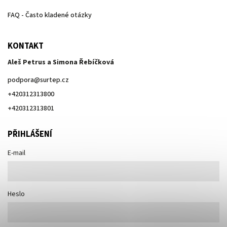
FAQ - Často kladené otázky
KONTAKT
Aleš Petrus a Simona Řebíčková
podpora
@
surtep.cz
+420312313800
+420312313801
PŘIHLÁŠENÍ
E-mail
Heslo