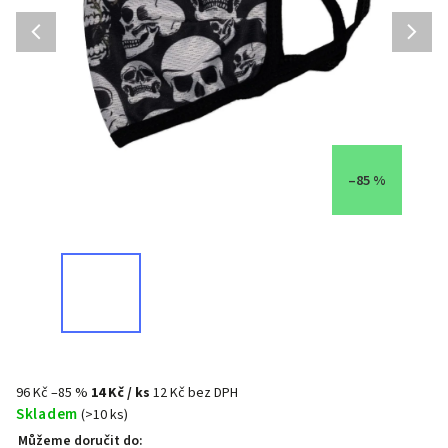
–85 %
96 Kč
–85 %
14 Kč
/ ks
12 Kč bez DPH
Skladem
(>10 ks)
Můžeme doručit do: