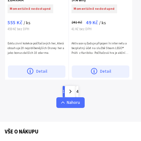
Momentálně nedostupné
Momentálně nedostupné
555 Kč
49 Kč
241 Kč
/ ks
/ ks
459 Kč bez DPH
41 Kč bez DPH
Exkluzivní kolekce počítačových her, která
Aktivace vyžaduje připojení k internetu a
obsahuje 20 nejoblíbenějších Disney her a
bezplatný účet na službě Steam.LEGO®
jako bonus dalších 10 zdarma.
Práti z Karibiku: Počítačová hra je akční
dobrodružná hra, která oživuje svět Pirátů
z Karibiku s...
Detail
Detail
1
4
Nahoru
VŠE O NÁKUPU