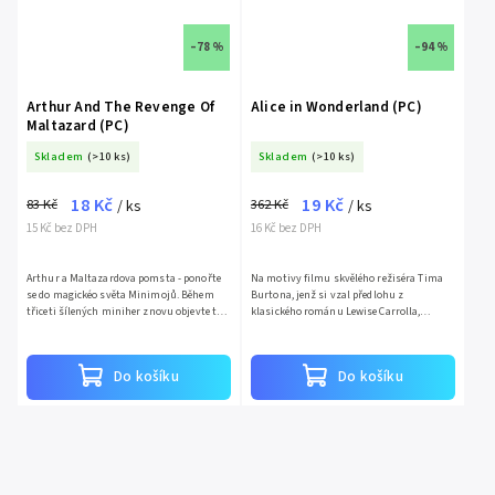
–78 %
–94 %
Arthur And The Revenge Of
Alice in Wonderland (PC)
Maltazard (PC)
Skladem
(>10 ks)
Skladem
(>10 ks)
18 Kč
19 Kč
83 Kč
362 Kč
/ ks
/ ks
15 Kč bez DPH
16 Kč bez DPH
Arthur a Maltazardova pomsta - ponořte
Na motivy filmu skvělého režiséra Tima
se do magickéo světa Minimojů. Během
Burtona, jenž si vzal předlohu z
třiceti šílených miniher znovu objevte ty
klasického románu Lewise Carrolla,
nejlepší okamžiky z filmu. Zahrajte si za
přichází i k hráčům videohra stejného
svou oblíbenou...
názvu. Příběh se odehrává ve...
Do košíku
Do košíku