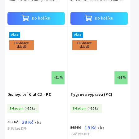
přetékající spoustou zábavných
obrovskou a strašlivou příšerou s
dobrodružství. Do velkého...
modrým kožichem, velkými...
Do košíku
Do košíku
Akce
Akce
Likvidace
Likvidace
skladů
skladů
–91 %
–94 %
Disney: Lví Král CZ - PC
Tygrova výprava (PC)
Skladem
(>10 ks)
Skladem
(>10 ks)
29 Kč
362 Kč
/ ks
19 Kč
362 Kč
/ ks
24 Kč bez DPH
16 Kč bez DPH