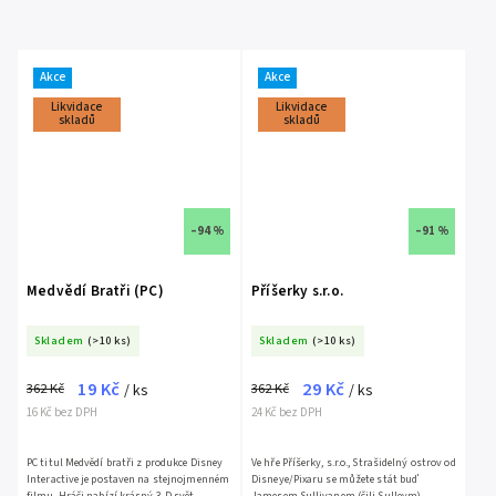
Akce
Akce
Likvidace
Likvidace
skladů
skladů
–94 %
–91 %
Medvědí Bratři (PC)
Příšerky s.r.o.
Skladem
(>10 ks)
Skladem
(>10 ks)
19 Kč
29 Kč
362 Kč
362 Kč
/ ks
/ ks
16 Kč bez DPH
24 Kč bez DPH
PC titul Medvědí bratři z produkce Disney
Ve hře Příšerky, s.r.o., Strašidelný ostrov od
Interactive je postaven na stejnojmenném
Disneye/Pixaru se můžete stát buď
filmu. Hráči nabízí krásný 3-D svět
Jamesem Sullivanem (čili Sulleym) -