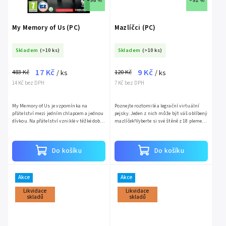
–96 %
–92 %
My Memory of Us (PC)
Mazlíčci (PC)
Skladem
(>10 ks)
Skladem
(>10 ks)
17 Kč
9 Kč
483 Kč
120 Kč
/ ks
/ ks
14 Kč bez DPH
7 Kč bez DPH
My Memory of Us je vzpomínka na
Poznejte roztomilé a legrační virtuální
přátelství mezi jedním chlapcem a jednou
pejsky. Jeden z nich může být váš oblíbený
dívkou. Na přátelství vzniklé v těžké době.
mazlíček!Vyberte si své štěně z 18 plemen,
V době hrůzy, bolesti a vyloučení ze světa,
z nichž každé má jiný vzhled, povahu i
kde byli lidé...
předpoklady....
Do košíku
Do košíku
Akce
Akce
Likvidace
Likvidace
skladů
skladů