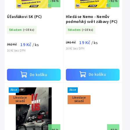
–94 %
–92 %
Úžasňákovi SK (PC)
Hledá se Nemo - Nemův
podmořský svět zábavy (PC)
Skladem
(>10 ks)
Skladem
(>10 ks)
19 Kč
241 Kč
/ ks
19 Kč
362 Kč
/ ks
16 Kč bez DPH
16 Kč bez DPH
Do košíku
Do košíku
Akce
Akce
Likvidace
Likvidace
skladů
skladů