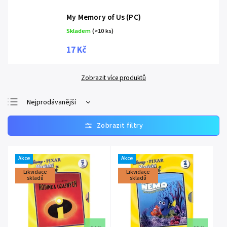
My Memory of Us (PC)
Skladem
(>10 ks)
17 Kč
Zobrazit více produktů
Nejprodávanější
Nejlevnější
Nejdražší
Abecedně
Akce
Akce
Likvidace
Likvidace
skladů
skladů