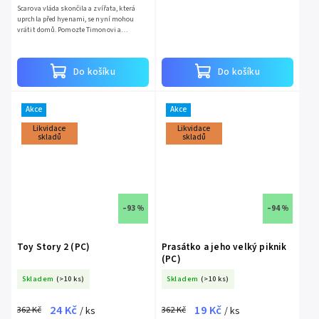
Scarova vláda skončila a zvířata, která
uprchla před hyenami, se nyní mohou
vrátit domů. Pomozte Timonovi a
Pumbovi přivést je zpátky do Lví země.
Jste připraveni na tento...
Do košíku
Do košíku
Akce
Akce
Likvidace
Likvidace
skladů
skladů
–93 %
–94 %
Toy Story 2 (PC)
Prasátko a jeho velký piknik
(PC)
Skladem
(>10 ks)
Skladem
(>10 ks)
24 Kč
19 Kč
362 Kč
362 Kč
/ ks
/ ks