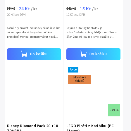
24 Kč
15 Kč
35 Kč
241 Kč
/ ks
/ ks
20 Kč bez DPH
12 Kč bez DPH
Akční hry pro děti od Disney přináší vašim
Rayman Raving Rabbids 2 je
dětem spoustu zábavy v bezpečném
pokračováním sbírky trhlých miniher s
prostředí. Mohou prozkoumávat nová
šílenými králíky jak jsme je zažili v
prostředí, překonávat potíže, hrát se
jedničce. Vše opět začalo invazí šílených
svými oblíbenými Disneyho...
králíků na planetu Zemi za...
Do košíku
Do košíku
Akce
Likvidace
skladů
–79 %
Disney Diamond Pack 20 +10
LEGO Piráti z Karibiku (PC
ZDARMA
Steam)