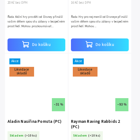
20 Kč bez DPH
16 Kč bez DPH
Řada Akční hry pro děti od Disney přináší
Řada Hry pro nejmenší od Disneye přináší
vašim dětem spoustu zábavy v bezpečném
vašim dětem spoustu zábavy v bezpečném
prostředí. Mohou prozkoumávat...
prostředí. Mohou...
Do košíku
Do košíku
Akce
Akce
Likvidace
Likvidace
skladů
skladů
–31 %
–93 %
Aladin Nasiřina Pomsta (PC)
Rayman Raving Rabbids 2
(PC)
Skladem
(>10 ks)
Skladem
(>10 ks)