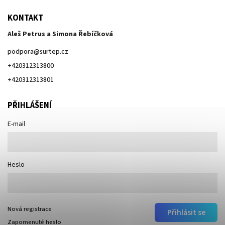
KONTAKT
Aleš Petrus a Simona Řebíčková
podpora
@
surtep.cz
+420312313800
+420312313801
PŘIHLÁŠENÍ
E-mail
Heslo
Nová registrace
Přihlásit se
Zapomenuté heslo