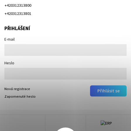
+420312313800
+420312313801
PŘIHLÁŠENÍ
E-mail
Heslo
Nová registrace
Přihlásit se
Zapomenuté heslo