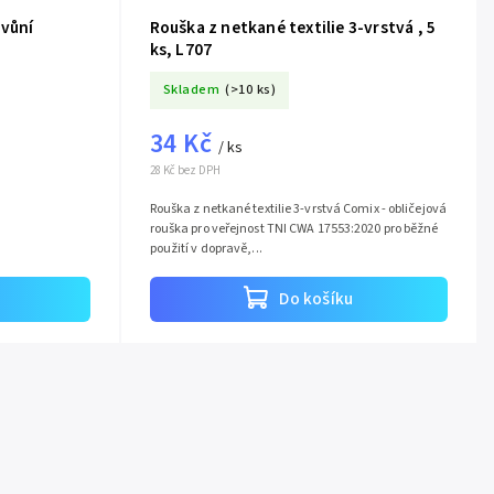
 vůní
Rouška z netkané textilie 3-vrstvá , 5
ks, L707
Skladem
(>10 ks)
34 Kč
/ ks
28 Kč bez DPH
Rouška z netkané textilie 3-vrstvá Comix - obličejová
rouška pro veřejnost TNI CWA 17553:2020 pro běžné
použití v dopravě,...
Do košíku