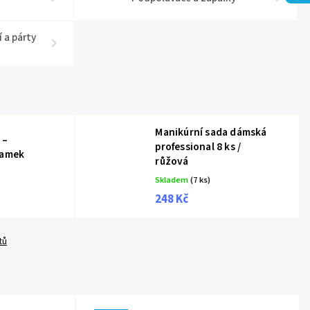
 a párty
Manikúrní sada dámská
 –
professional 8 ks /
ramek
růžová
Skladem
(7 ks)
248 Kč
tů