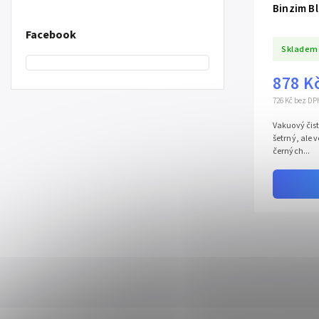
Binzim B
Facebook
Skladem
878 K
726 Kč bez DP
Vakuový čist
šetrný, ale 
černých...