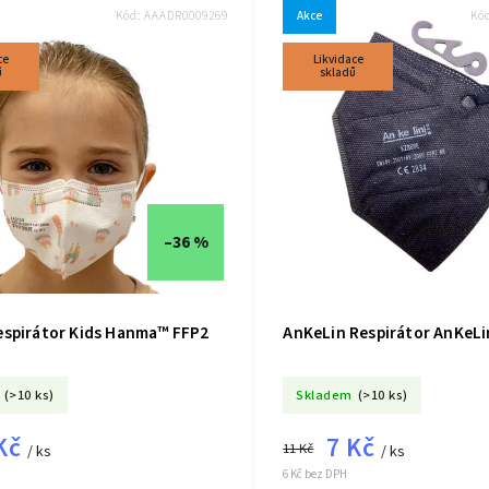
Kód:
AAADR0009269
Akce
Kó
ce
Likvidace
ů
skladů
–36 %
spirátor Kids Hanma™ FFP2
AnKeLin Respirátor AnKeL
(>10 ks)
Skladem
(>10 ks)
Kč
7 Kč
11 Kč
/ ks
/ ks
6 Kč bez DPH