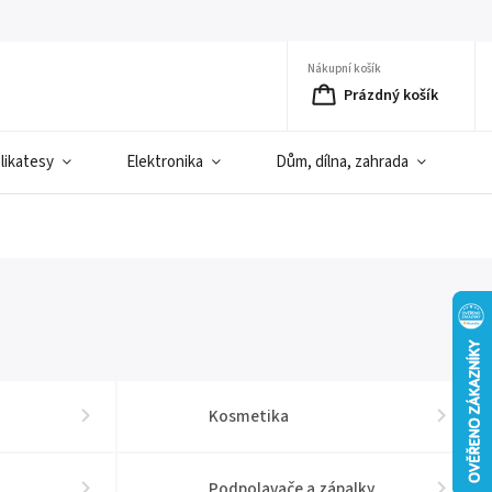
Nákupní košík
Prázdný košík
elikatesy
Elektronika
Dům, dílna, zahrada
D
Kosmetika
Podpolavače a zápalky