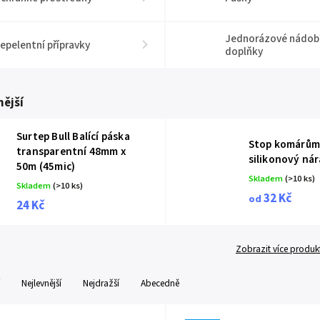
Jednorázové nádobí
epelentní přípravky
doplňky
ější
Surtep Bull Balící páska
Stop komárům
transparentní 48mm x
silikonový ná
50m (45mic)
Skladem
(>10 ks)
Skladem
(>10 ks)
32 Kč
od
24 Kč
Zobrazit více produk
Nejlevnější
Nejdražší
Abecedně