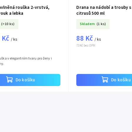
avlněná rouška 2-vrstvá,
Drana na nádobí a trouby s
ouk a lebka
citrusů 500 ml
(>10 ks)
Skladem
(1 ks)
 Kč
88 Kč
/ ks
/ ks
73 Kč bez DPH
uška v elegantním tvaru pro ženy i
ny.
Do košíku
Do košíku