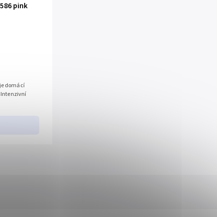
586 pink
 je domácí
.Intenzivní