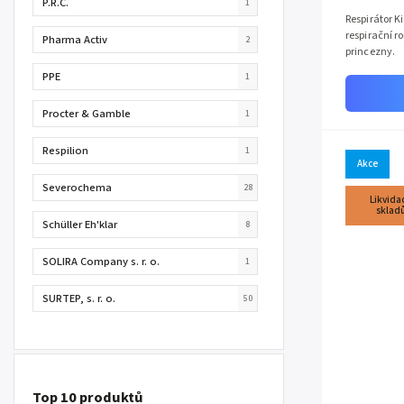
P.R.C.
1
Respirátor 
respirační r
Pharma Activ
2
princezny.
PPE
1
Procter & Gamble
1
Respilion
1
Akce
Severochema
28
Likvida
sklad
Schüller Eh'klar
8
SOLIRA Company s. r. o.
1
SURTEP, s. r. o.
50
Top 10 produktů