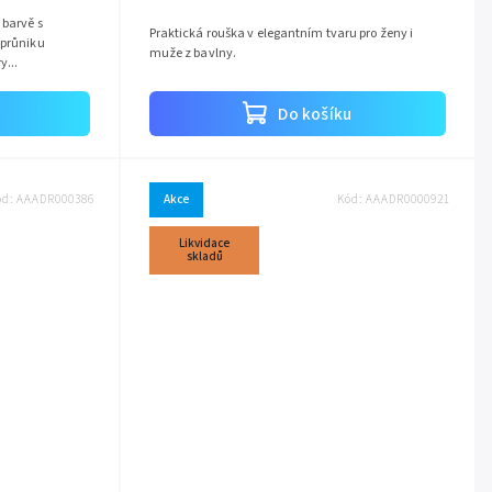
 barvě s
Praktická rouška v elegantním tvaru pro ženy i
 průniku
muže z bavlny.
y...
Do košíku
ód:
AAADR000386
Akce
Kód:
AAADR0000921
Likvidace
skladů