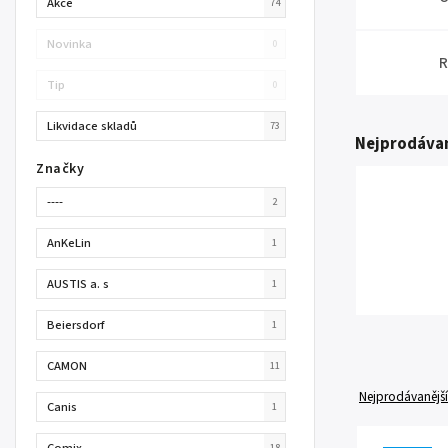
Akce
74
Novinka
0
R
Tip
0
Likvidace skladů
73
Nejprodávan
Značky
----
2
AnKeLin
1
AUSTIS a. s
1
Beiersdorf
1
CAMON
11
Nejprodávanější
Canis
1
Comix
18