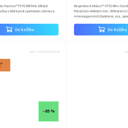
Kids Hanma™ FFP2 NR Pink dětská
Respirátor AnKeLin™ FFP2 NR v černé
ouška v bílé barvě s potiskem zámku a
filtračním efektem min. 95% bránící
mikroorganismů (bakterie, viry, spor
Do košíku
Do košíku
Kód:
AAADR000924K
K
ce
ů
–85 %