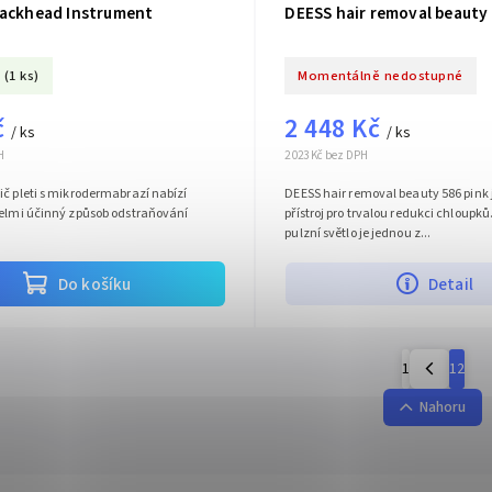
lackhead Instrument
DEESS hair removal beauty 
(1 ks)
Momentálně nedostupné
č
2 448 Kč
/ ks
/ ks
H
2 023 Kč bez DPH
ič pleti s mikrodermabrazí nabízí
DEESS hair removal beauty 586 pink
velmi účinný způsob odstraňování
přístroj pro trvalou redukci chloupků
pulzní světlo je jednou z...
Do košíku
Detail
1
12
Nahoru