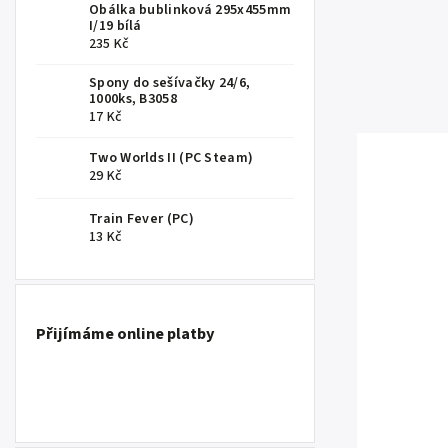
Obálka bublinková 295x455mm
I/19 bílá
235 Kč
Spony do sešívačky 24/6,
1000ks, B3058
17 Kč
Two Worlds II (PC Steam)
29 Kč
Train Fever (PC)
13 Kč
Přijímáme online platby