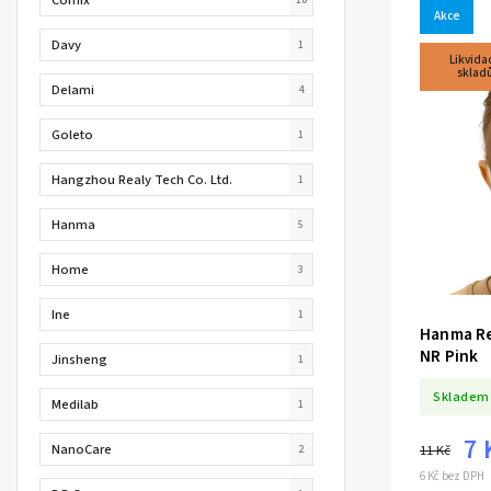
Akce
Davy
1
Likvida
sklad
Delami
4
Goleto
1
Hangzhou Realy Tech Co. Ltd.
1
Hanma
5
Home
3
Ine
1
Hanma Re
NR Pink
Jinsheng
1
Skladem
Medilab
1
7 
NanoCare
11 Kč
2
6 Kč bez DPH