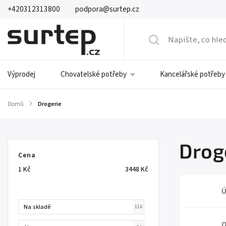
+420312313800
podpora@surtep.cz
Výprodej
Chovatelské potřeby
Kancelářské potřeby
Domů
/
Drogerie
Drog
Cena
1
Kč
3448
Kč
Ú
Na skladě
116
O