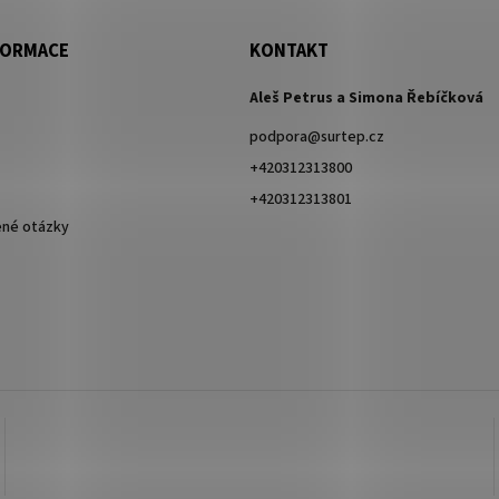
FORMACE
KONTAKT
Aleš Petrus a Simona Řebíčková
podpora
@
surtep.cz
+420312313800
+420312313801
ené otázky