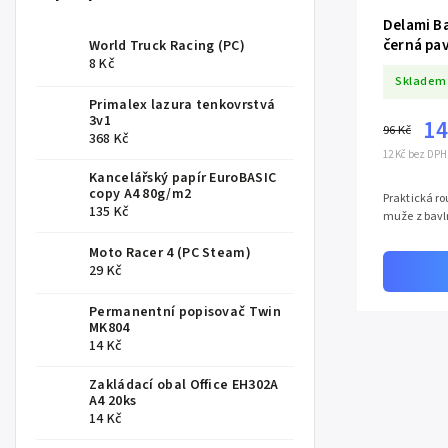
Delami B
černá pav
World Truck Racing (PC)
8 Kč
Skladem
Primalex lazura tenkovrstvá
3v1
14
96 Kč
368 Kč
12 Kč bez DPH
Kancelářský papír EuroBASIC
copy A4 80g/m2
Praktická ro
135 Kč
muže z bavl
Moto Racer 4 (PC Steam)
29 Kč
Permanentní popisovač Twin
MK804
14 Kč
Zakládací obal Office EH302A
A4 20ks
14 Kč