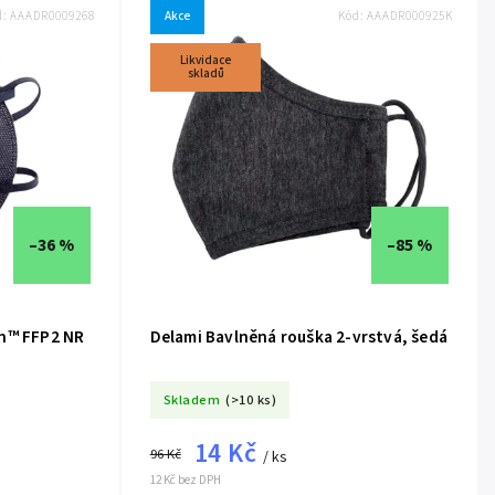
d:
AAADR0009268
Akce
Kód:
AAADR000925K
Likvidace
skladů
–36 %
–85 %
in™ FFP2 NR
Delami Bavlněná rouška 2-vrstvá, šedá
Skladem
(>10 ks)
14 Kč
96 Kč
/ ks
12 Kč bez DPH