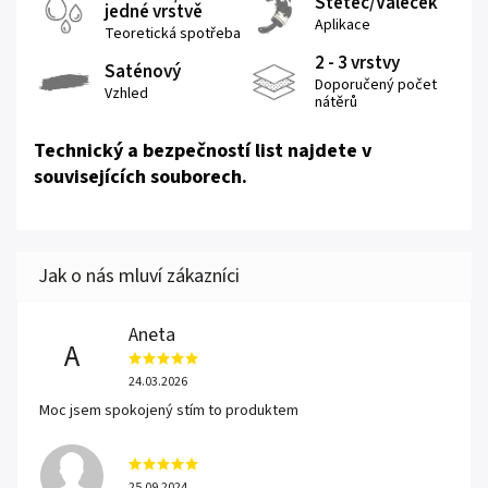
Štětec/Váleček
jedné vrstvě
Aplikace
Teoretická spotřeba
2 - 3 vrstvy
Saténový
Doporučený počet
Vzhled
nátěrů
Technický a bezpečností list najdete v
souvisejících souborech.
Aneta
A
24.03.2026
Moc jsem spokojený stím to produktem
25.09.2024