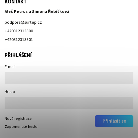
KONTAKT
Aleš Petrus a Simona Řebíčková
podpora
@
surtep.cz
+420312313800
+420312313801
PŘIHLÁŠENÍ
E-mail
Heslo
Nová registrace
Přihlásit se
Zapomenuté heslo