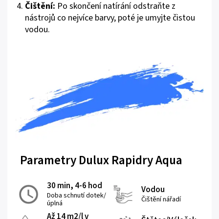
Čištění:
Po skončení natírání odstraňte z
nástrojů co nejvíce barvy, poté je umyjte čistou
vodou.
Parametry Dulux Rapidry Aqua
30 min, 4-6 hod
Vodou
Doba schnutí dotek/
Čištění nářadí
úplná
Až 14 m2/l v