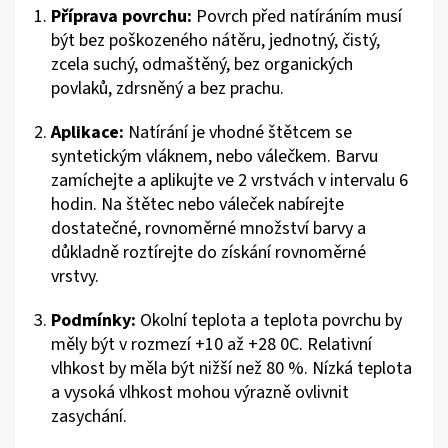
Příprava povrchu:
Povrch před natíráním musí
být bez poškozeného nátěru, jednotný, čistý,
zcela suchý, odmaštěný, bez organických
povlaků, zdrsněný a bez prachu.
Aplikace:
Natírání je vhodné štětcem se
syntetickým vláknem, nebo válečkem. Barvu
zamíchejte a aplikujte ve 2 vrstvách v intervalu 6
hodin. Na štětec nebo váleček nabírejte
dostatečné, rovnoměrné množství barvy a
důkladně roztírejte do získání rovnoměrné
vrstvy.
Podmínky:
Okolní teplota a teplota povrchu by
měly být v rozmezí +10 až +28 0C. Relativní
vlhkost by měla být nižší než 80 %. Nízká teplota
a vysoká vlhkost mohou výrazně ovlivnit
zasychání.