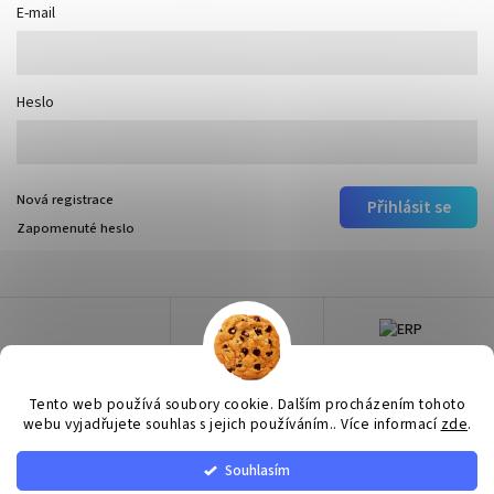
E-mail
Heslo
Nová registrace
Přihlásit se
Zapomenuté heslo
Tento web používá soubory cookie. Dalším procházením tohoto
webu vyjadřujete souhlas s jejich používáním.. Více informací
zde
.
Souhlasím
Copyright 2026
Surtep
. Všechna práva vyhrazena.