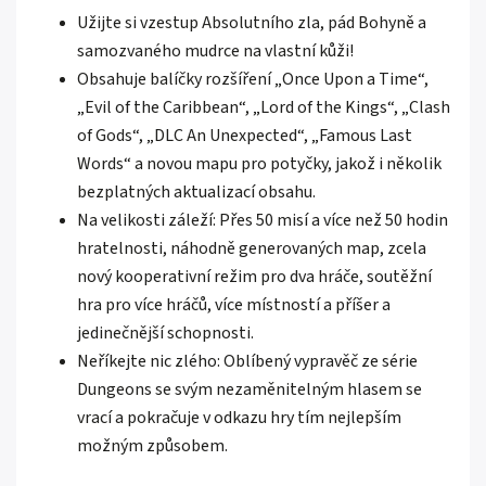
Užijte si vzestup Absolutního zla, pád Bohyně a
samozvaného mudrce na vlastní kůži!
Obsahuje balíčky rozšíření „Once Upon a Time“,
„Evil of the Caribbean“, „Lord of the Kings“, „Clash
of Gods“, „DLC An Unexpected“, „Famous Last
Words“ a novou mapu pro potyčky, jakož i několik
bezplatných aktualizací obsahu.
Na velikosti záleží: Přes 50 misí a více než 50 hodin
hratelnosti, náhodně generovaných map, zcela
nový kooperativní režim pro dva hráče, soutěžní
hra pro více hráčů, více místností a příšer a
jedinečnější schopnosti.
Neříkejte nic zlého: Oblíbený vypravěč ze série
Dungeons se svým nezaměnitelným hlasem se
vrací a pokračuje v odkazu hry tím nejlepším
možným způsobem.