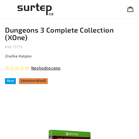
Dungeons 3 Complete Collection
(XOne)
Kód:
73779
Značka:
Kalypso
Neohodnoceno
Akce
Likvidace skladů