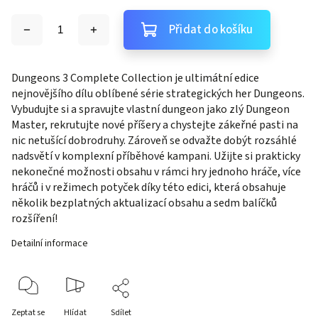
Přidat do košíku
Dungeons 3 Complete Collection je ultimátní edice
nejnovějšího dílu oblíbené série strategických her Dungeons.
Vybudujte si a spravujte vlastní dungeon jako zlý Dungeon
Master, rekrutujte nové příšery a chystejte zákeřné pasti na
nic netušící dobrodruhy. Zároveň se odvažte dobýt rozsáhlé
nadsvětí v komplexní příběhové kampani. Užijte si prakticky
nekonečné možnosti obsahu v rámci hry jednoho hráče, více
hráčů i v režimech potyček díky této edici, která obsahuje
několik bezplatných aktualizací obsahu a sedm balíčků
rozšíření!
Detailní informace
Zeptat se
Hlídat
Sdílet