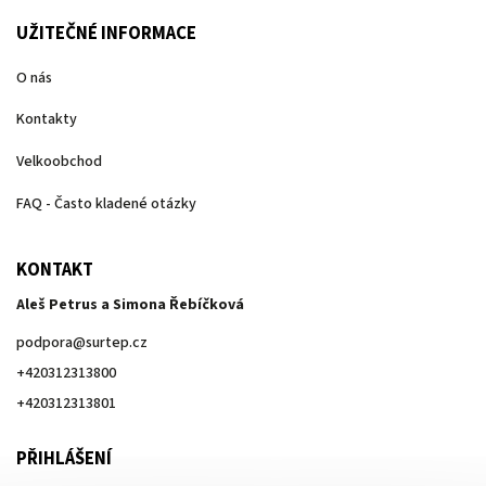
UŽITEČNÉ INFORMACE
O nás
Kontakty
Velkoobchod
FAQ - Často kladené otázky
KONTAKT
Aleš Petrus a Simona Řebíčková
podpora
@
surtep.cz
+420312313800
+420312313801
PŘIHLÁŠENÍ