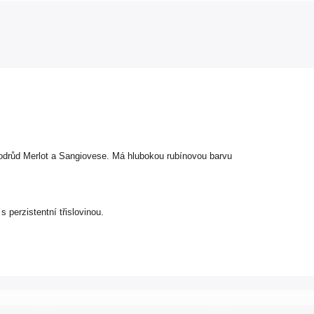
 odrůd Merlot a Sangiovese. Má hlubokou rubínovou barvu
 perzistentní třislovinou.