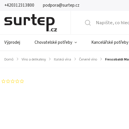
+420312313800
podpora@surtep.cz
Výprodej
Chovatelské potřeby
Kancelářské potřeby
Domů
/
Víno a delikatesy
/
Italská vína
/
Červené víno
/
Frescobaldi M
Neohodnoceno