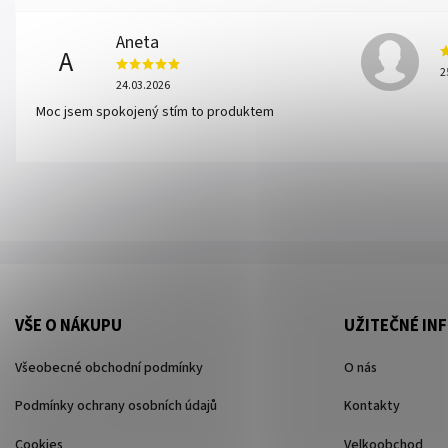
Aneta
A
2
24.03.2026
Moc jsem spokojený stím to produktem
VŠE O NÁKUPU
UŽITEČNÉ IN
Všeobecné obchodní podmínky
O nás
Podmínky ochrany osobních údajů
Kontakty
Cookies
Velkoobchod