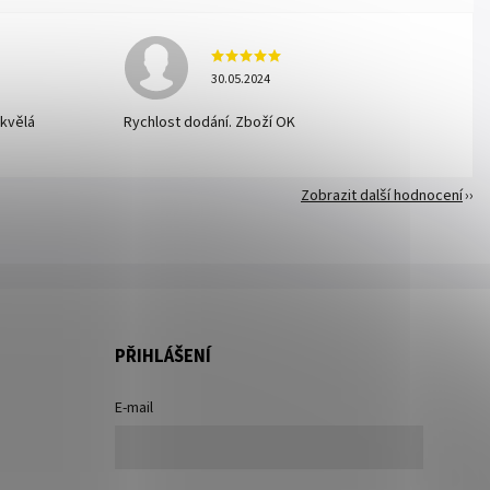
30.05.2024
skvělá
Rychlost dodání. Zboží OK
Zobrazit další hodnocení
PŘIHLÁŠENÍ
E-mail