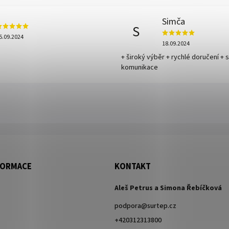
Simča
S
5.09.2024
18.09.2024
+ široký výběr + rychlé doručení + 
komunikace
FORMACE
KONTAKT
Aleš Petrus a Simona Řebíčková
podpora
@
surtep.cz
+420312313800