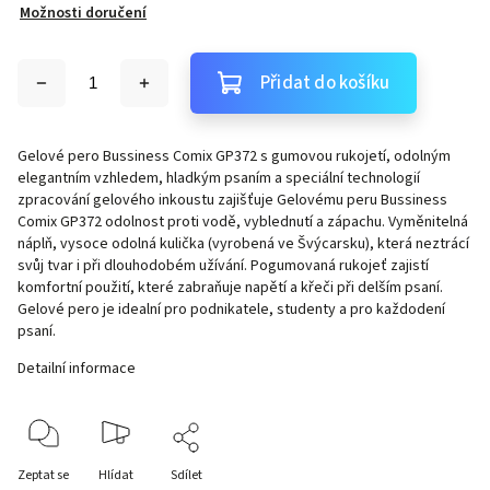
Možnosti doručení
Přidat do košíku
Gelové pero Bussiness Comix GP372 s gumovou rukojetí, odolným
elegantním vzhledem, hladkým psaním a speciální technologií
zpracování gelového inkoustu zajišťuje Gelovému peru Bussiness
Comix GP372 odolnost proti vodě, vyblednutí a zápachu. Vyměnitelná
náplň, vysoce odolná kulička (vyrobená ve Švýcarsku), která neztrácí
svůj tvar i při dlouhodobém užívání. Pogumovaná rukojeť zajistí
komfortní použití, které zabraňuje napětí a křeči při delším psaní.
Gelové pero je idealní pro podnikatele, studenty a pro každodení
psaní.
Detailní informace
Zeptat se
Hlídat
Sdílet