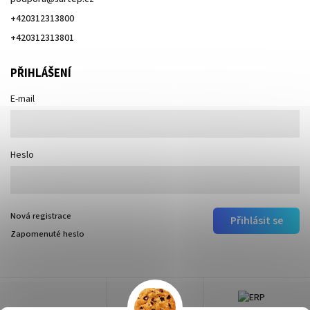
+420312313800
+420312313801
PŘIHLÁŠENÍ
E-mail
Heslo
Nová registrace
Přihlásit se
Zapomenuté heslo