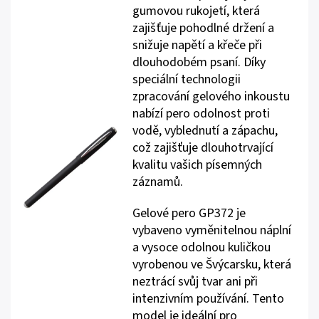
gumovou rukojetí, která
zajišťuje pohodlné držení a
snižuje napětí a křeče při
dlouhodobém psaní. Díky
speciální technologii
zpracování gelového inkoustu
nabízí pero odolnost proti
vodě, vyblednutí a zápachu,
což zajišťuje dlouhotrvající
kvalitu vašich písemných
záznamů.
Gelové pero GP372 je
vybaveno vyměnitelnou náplní
a vysoce odolnou kuličkou
vyrobenou ve Švýcarsku, která
neztrácí svůj tvar ani při
intenzivním používání. Tento
model je ideální pro