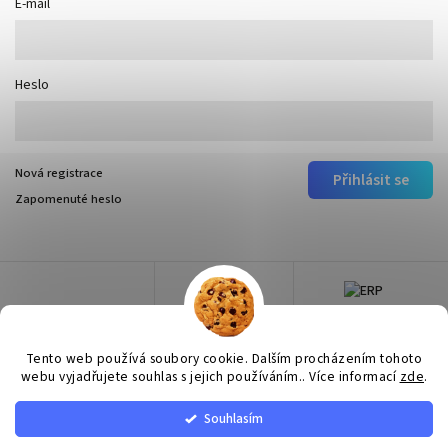
E-mail
Heslo
Nová registrace
Přihlásit se
Zapomenuté heslo
Tento web používá soubory cookie. Dalším procházením tohoto
webu vyjadřujete souhlas s jejich používáním.. Více informací
zde
.
Souhlasím
Copyright 2026
Surtep
. Všechna práva vyhrazena.
Upravit nastavení cookies