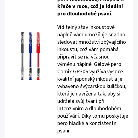
křeče v ruce, což je ideální
pro dlouhodobé psaní.
Viditelný stav inkoustové
náplně vám umožňuje snadno
sledovat množství zbývajícího
inkoustu, což vám pomáhá
připravit se na včasnou
výměnu náplně. Gelové pero
Comix GP306 využívá vysoce
kvalitní japonský inkoust a je
vybaveno švýcarskou kuličkou,
která je navržena tak, aby si
udržela svůj tvar i při
intenzivním a dlouhodobém
používání. Díky tomu poskytuje
pero hladké a konzistentní
psaní.