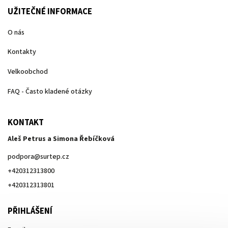
UŽITEČNÉ INFORMACE
O nás
Kontakty
Velkoobchod
FAQ - Často kladené otázky
KONTAKT
Aleš Petrus a Simona Řebíčková
podpora
@
surtep.cz
+420312313800
+420312313801
PŘIHLÁŠENÍ