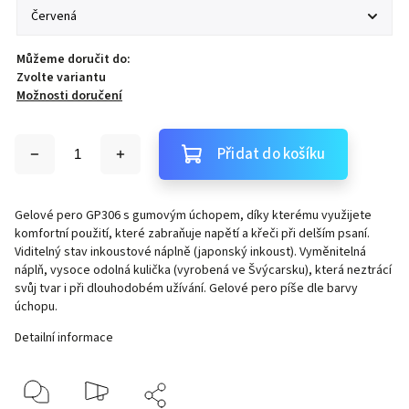
Můžeme doručit do:
Zvolte variantu
Možnosti doručení
Přidat do košíku
Gelové pero GP306 s gumovým úchopem, díky kterému využijete
komfortní použití, které zabraňuje napětí a křeči při delším psaní.
Viditelný stav inkoustové náplně (japonský inkoust). Vyměnitelná
náplň, vysoce odolná kulička (vyrobená ve Švýcarsku), která neztrácí
svůj tvar i při dlouhodobém užívání. Gelové pero píše dle barvy
úchopu.
Detailní informace