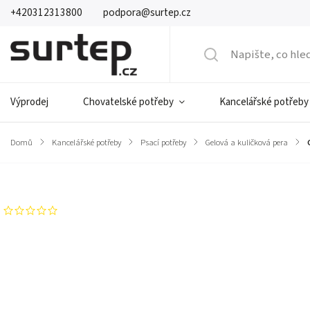
+420312313800
podpora@surtep.cz
Výprodej
Chovatelské potřeby
Kancelářské potřeby
Domů
/
Kancelářské potřeby
/
Psací potřeby
/
Gelová a kuličková pera
/
Značka:
Comix
Neohodnoceno