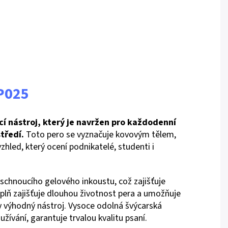
P025
cí nástroj, který je navržen pro každodenní
středí.
Toto pero se vyznačuje kovovým tělem,
vzhled, který ocení podnikatelé, studenti i
eschnoucího gelového inkoustu, což zajišťuje
áplň zajišťuje dlouhou životnost pera a umožňuje
y výhodný nástroj. Vysoce odolná švýcarská
oužívání, garantuje trvalou kvalitu psaní.