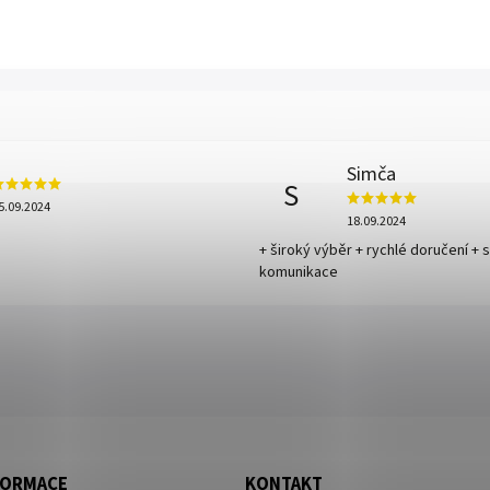
Simča
S
5.09.2024
18.09.2024
+ široký výběr + rychlé doručení + 
komunikace
FORMACE
KONTAKT