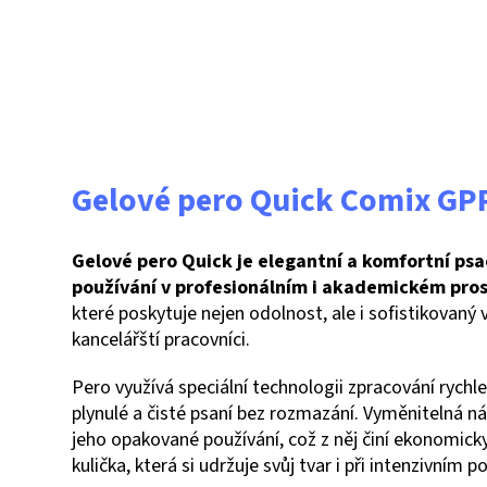
Gelové pero Quick Comix GP
Gelové pero Quick je elegantní a komfortní psa
používání v profesionálním i akademickém pro
které poskytuje nejen odolnost, ale i sofistikovaný 
kancelářští pracovníci.
Pero využívá speciální technologii zpracování rychl
plynulé a čisté psaní bez rozmazání. Vyměnitelná n
jeho opakované používání, což z něj činí ekonomick
kulička, která si udržuje svůj tvar i při intenzivním p