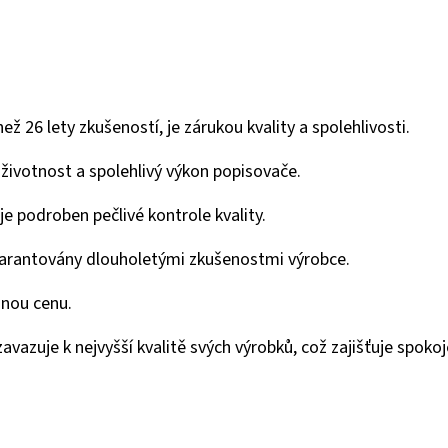
 26 lety zkušeností, je zárukou kvality a spolehlivosti.
životnost a spolehlivý výkon popisovače.
e podroben pečlivé kontrole kvality.
garantovány dlouholetými zkušenostmi výrobce.
mnou cenu.
azuje k nejvyšší kvalitě svých výrobků, což zajišťuje spokoj