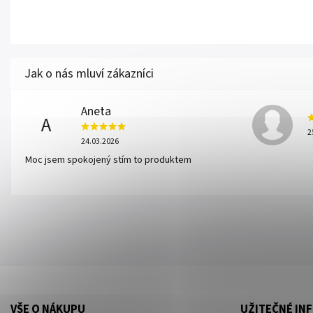
Aneta
A
2
24.03.2026
Moc jsem spokojený stím to produktem
VŠE O NÁKUPU
UŽITEČNÉ IN