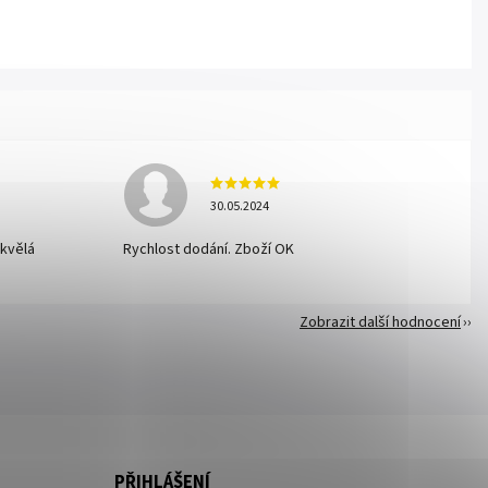
30.05.2024
skvělá
Rychlost dodání. Zboží OK
Zobrazit další hodnocení
PŘIHLÁŠENÍ