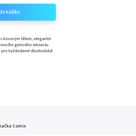
do košíku
 s kovovým tělem, elegantní
hnoucího gelového inkoustu.
ady pro každodenní dlouhodobé
načka
Comix