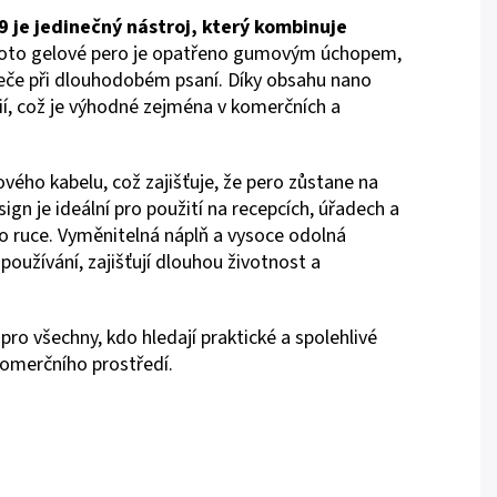
je jedinečný nástroj, který kombinuje
to gelové pero je opatřeno gumovým úchopem,
křeče při dlouhodobém psaní. Díky obsahu nano
ií, což je výhodné zejména v komerčních a
ého kabelu, což zajišťuje, že pero zůstane na
ign je ideální pro použití na recepcích, úřadech a
po ruce. Vyměnitelná náplň a vysoce odolná
 používání, zajišťují dlouhou životnost a
ro všechny, kdo hledají praktické a spolehlivé
komerčního prostředí.