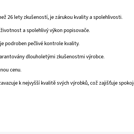
 26 lety zkušeností, je zárukou kvality a spolehlivosti.
životnost a spolehlivý výkon popisovače.
e podroben pečlivé kontrole kvality.
garantovány dlouholetými zkušenostmi výrobce.
mnou cenu.
azuje k nejvyšší kvalitě svých výrobků, což zajišťuje spokoj