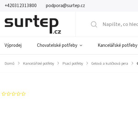
+420312313800
podpora@surtep.cz
Výprodej
Chovatelské potřeby
Kancelářské potřeby
Domů
/
Kancelářské potřeby
/
Psací potřeby
/
Gelová a kuličková pera
/
Značka:
Comix
Neohodnoceno