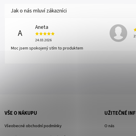
Aneta
A
2
24.03.2026
Moc jsem spokojený stím to produktem
VŠE O NÁKUPU
UŽITEČNÉ IN
Všeobecné obchodní podmínky
O nás