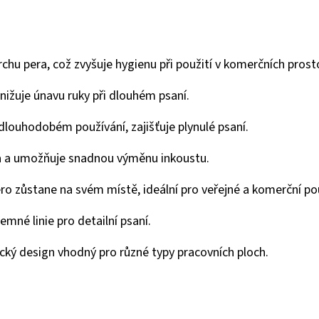
rchu pera, což zvyšuje hygienu při použití v komerčních prost
nižuje únavu ruky při dlouhém psaní.
i dlouhodobém používání, zajišťuje plynulé psaní.
ra a umožňuje snadnou výměnu inkoustu.
pero zůstane na svém místě, ideální pro veřejné a komerční pou
emné linie pro detailní psaní.
ký design vhodný pro různé typy pracovních ploch.