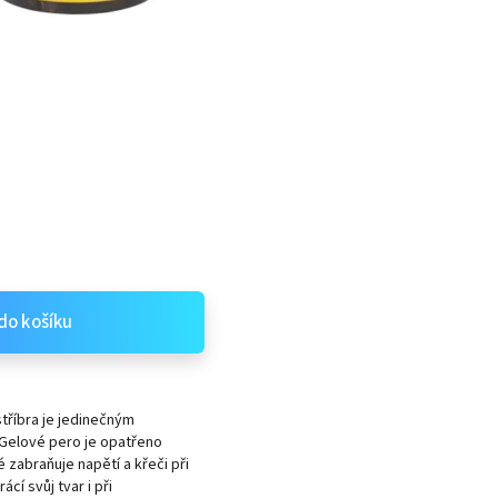
do košíku
říbra je jedinečným
 Gelové pero je opatřeno
zabraňuje napětí a křeči při
cí svůj tvar i při