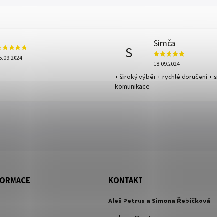
Simča
S
5.09.2024
18.09.2024
+ široký výběr + rychlé doručení + 
komunikace
FORMACE
KONTAKT
Aleš Petrus a Simona Řebíčková