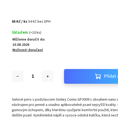
65 Kč
/ ks
54 Kč bez DPH
Skladem
(>10 ks)
Můžeme doručit do:
10.08.2026
Možnosti doručení
Přidat 
Gelové pero s podstavcem Smiley Comix GP3009 s obsahem nano st
nástrojem pro jemné a snadno aplikovatelné psaní nejvyšší kvality.
gumovým úchopem, díky kterému využijete komfortní použití, které 
delším psaní. Vyměnitelná náplň a vysoce odolná kulička, která neztrá