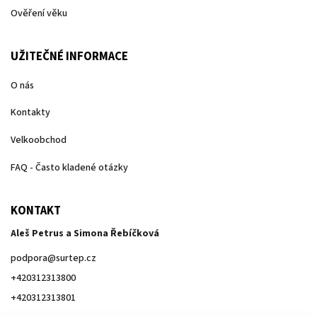
Ověření věku
UŽITEČNÉ INFORMACE
O nás
Kontakty
Velkoobchod
FAQ - Často kladené otázky
KONTAKT
Aleš Petrus a Simona Řebíčková
podpora
@
surtep.cz
+420312313800
+420312313801