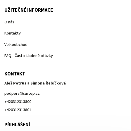
UŽITEČNÉ INFORMACE
O nás
Kontakty
Velkoobchod
FAQ - Často kladené otázky
KONTAKT
Aleš Petrus a Simona Řebíčková
podpora
@
surtep.cz
+420312313800
+420312313801
PŘIHLÁŠENÍ