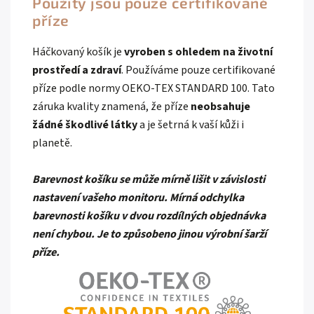
Použity jsou pouze certifikované
příze
Háčkovaný košík je
vyroben s ohledem na životní
prostředí a zdraví
. Používáme pouze certifikované
příze podle normy OEKO-TEX STANDARD 100. Tato
záruka kvality znamená, že příze
neobsahuje
žádné škodlivé látky
a je šetrná k vaší kůži i
planetě.
Barevnost košíku se může mírně lišit v závislosti
nastavení vašeho monitoru. Mírná odchylka
barevnosti košíku v dvou rozdílných objednávka
není chybou. Je to způsobeno jinou výrobní šarží
příze.