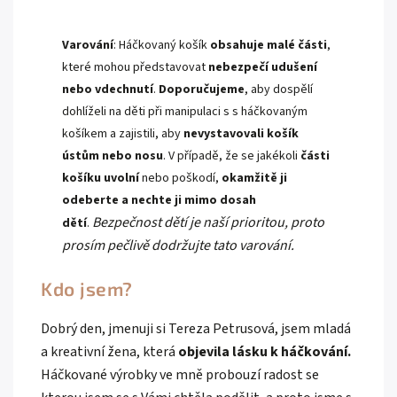
Varování
: Háčkovaný košík
obsahuje malé části
,
které mohou představovat
nebezpečí udušení
nebo vdechnutí
.
Doporučujeme
, aby dospělí
dohlíželi na děti při manipulaci s s háčkovaným
košíkem a zajistili, aby
nevystavovali košík
ústům nebo nosu
. V případě, že se jakékoli
části
košíku uvolní
nebo poškodí,
okamžitě ji
odeberte a nechte ji mimo dosah
Bezpečnost dětí je naší prioritou, proto
dětí
.
prosím pečlivě dodržujte tato varování.
Kdo jsem?
Dobrý den, jmenuji si Tereza Petrusová, jsem mladá
a kreativní žena, která
objevila lásku k háčkování.
Háčkované výrobky ve mně probouzí radost se