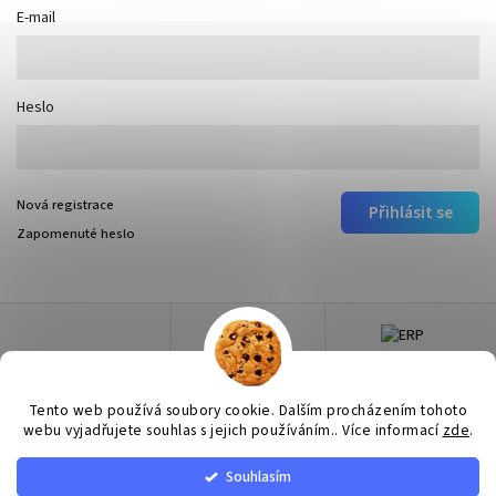
E-mail
Heslo
Nová registrace
Přihlásit se
Zapomenuté heslo
Tento web používá soubory cookie. Dalším procházením tohoto
webu vyjadřujete souhlas s jejich používáním.. Více informací
zde
.
Souhlasím
Copyright 2026
Surtep
. Všechna práva vyhrazena.