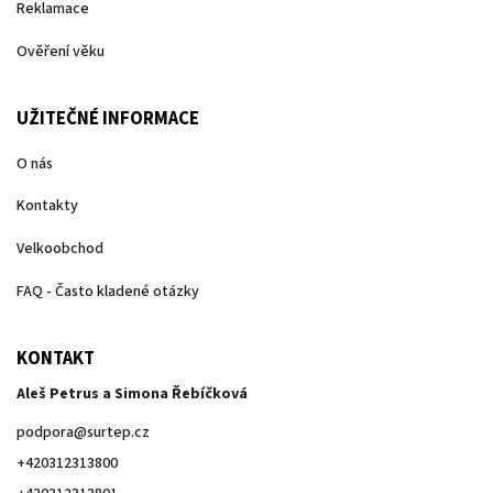
Reklamace
Ověření věku
UŽITEČNÉ INFORMACE
O nás
Kontakty
Velkoobchod
FAQ - Často kladené otázky
KONTAKT
Aleš Petrus a Simona Řebíčková
podpora
@
surtep.cz
+420312313800