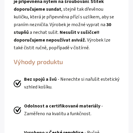
je připevněna nýtem na šroubování
.
Štítek
doporučujeme sundat
, stejně tak dřevěnou
kuličku, která je připevněna přízí s uzlíkem, aby se
praním nezničila. Výrobek je možné vyprat na
30
stupňů
a nechat sušit.
Nesušit v sušičce!!
doporučujeme
nepoužívat aviváž.
Výrobek lze
také čistit ručně, popřípadě v čistírně.
Výhody produktu
Bez spojů a švů
- Nenechte si nařušit estetický
vzhled košíku.
Odolnost a certifikované materiály
-
Zaměřeno na kvalitu a funkčnost.
Vyrobeno v
České republice
- Ručně