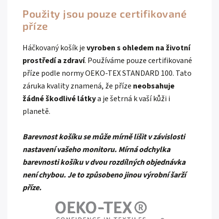
Použity jsou pouze certifikované
příze
Háčkovaný košík je
vyroben s ohledem na životní
prostředí a zdraví
. Používáme pouze certifikované
příze podle normy OEKO-TEX STANDARD 100. Tato
záruka kvality znamená, že příze
neobsahuje
žádné škodlivé látky
a je šetrná k vaší kůži i
planetě.
Barevnost košíku se může mírně lišit v závislosti
nastavení vašeho monitoru. Mírná odchylka
barevnosti košíku v dvou rozdílných objednávka
není chybou. Je to způsobeno jinou výrobní šarží
příze.