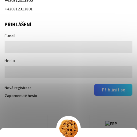
+420312313800
+420312313801
PŘIHLÁŠENÍ
E-mail
Heslo
Nová registrace
Přihlásit se
Zapomenuté heslo