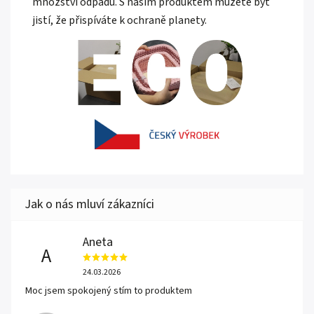
množství odpadu. S naším produktem můžete být
jistí, že přispíváte k ochraně planety.
Aneta
A
24.03.2026
Moc jsem spokojený stím to produktem