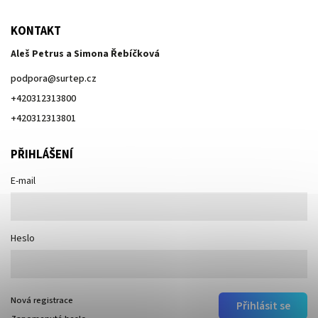
KONTAKT
Aleš Petrus a Simona Řebíčková
podpora
@
surtep.cz
+420312313800
+420312313801
PŘIHLÁŠENÍ
E-mail
Heslo
Nová registrace
Přihlásit se