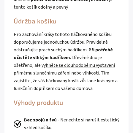
tento košík odolný a pevný.
Údržba košíku
Pro zachování krásy tohoto háčkovaného košíku
doporučujeme jednoduchou údržbu. Pravidelně
odstraňujte prach suchým hadříkem.
Při potřebě
očistěte vlhkým hadříkem.
Dřevěné dno je
ošetřeno, ale
vyhněte se dlouhodobému vystavení
přímému slunečnímu záření nebo vlhkosti.
Tím
zajistíte, že váš háčkovaný košík zůstane krásným a
funkčním doplňkem do vašeho domova.
Výhody produktu
Bez spojů a švů
- Nenechte si narušit estetický
vzhled košíku.