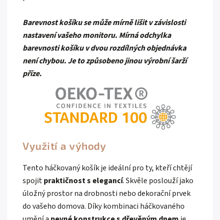
Barevnost košíku se může mírně lišit v závislosti
nastavení vašeho monitoru. Mírná odchylka
barevnosti košíku v dvou rozdílných objednávka
není chybou. Je to způsobeno jinou výrobní šarží
příze.
Využití a výhody
Tento háčkovaný košík je ideální pro ty, kteří chtějí
spojit
praktičnost s elegancí
. Skvěle poslouží jako
úložný prostor na drobnosti nebo dekorační prvek
do vašeho domova. Díky kombinaci háčkovaného
umění a
pevné konstrukce s dřevěným dnem
je