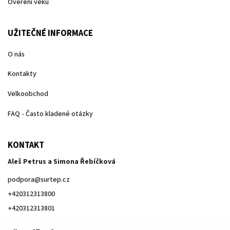
Ověření věku
UŽITEČNÉ INFORMACE
O nás
Kontakty
Velkoobchod
FAQ - Často kladené otázky
KONTAKT
Aleš Petrus a Simona Řebíčková
podpora
@
surtep.cz
+420312313800
+420312313801