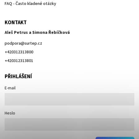
FAQ - Často kladené otázky
KONTAKT
Aleš Petrus a Simona Řebíčková
podpora
@
surtep.cz
+420312313800
+420312313801
PŘIHLÁŠENÍ
E-mail
Heslo