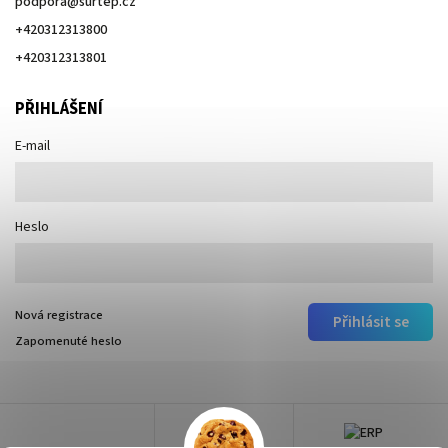
podpora
@
surtep.cz
+420312313800
+420312313801
PŘIHLÁŠENÍ
E-mail
Heslo
Nová registrace
Přihlásit se
Zapomenuté heslo