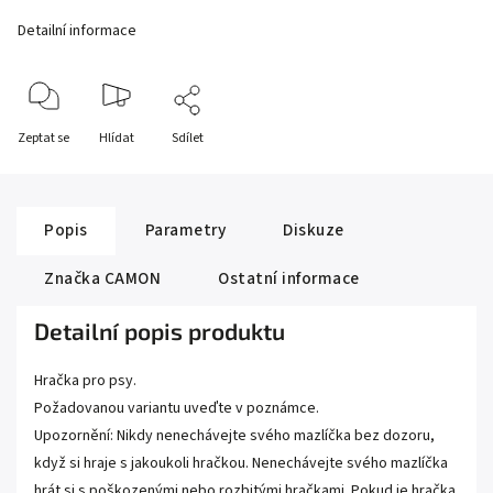
Detailní informace
Zeptat se
Hlídat
Sdílet
Popis
Parametry
Diskuze
Značka
CAMON
Ostatní informace
Detailní popis produktu
Hračka pro psy.
Požadovanou variantu uveďte v poznámce.
Upozornění: Nikdy nenechávejte svého mazlíčka bez dozoru,
když si hraje s jakoukoli hračkou. Nenechávejte svého mazlíčka
hrát si s poškozenými nebo rozbitými hračkami. Pokud je hračka