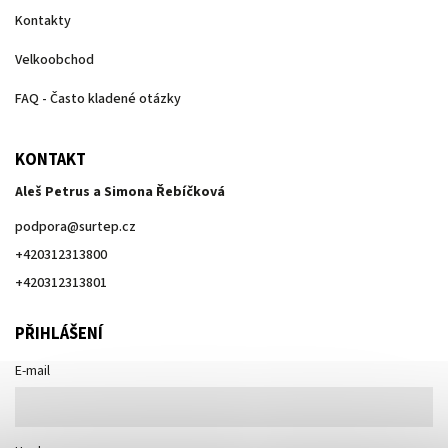
Kontakty
Velkoobchod
FAQ - Často kladené otázky
KONTAKT
Aleš Petrus a Simona Řebíčková
podpora
@
surtep.cz
+420312313800
+420312313801
PŘIHLÁŠENÍ
E-mail