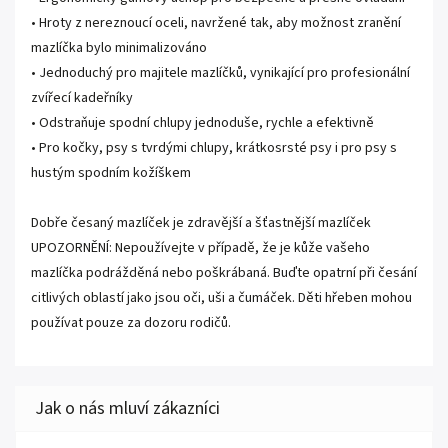
• Hroty z nereznoucí oceli, navržené tak, aby možnost zranění
mazlíčka bylo minimalizováno
• Jednoduchý pro majitele mazlíčků, vynikající pro profesionální
zvířecí kadeřníky
• Odstraňuje spodní chlupy jednoduše, rychle a efektivně
• Pro kočky, psy s tvrdými chlupy, krátkosrsté psy i pro psy s
hustým spodním kožíškem
Dobře česaný mazlíček je zdravější a šťastnější mazlíček
UPOZORNĚNÍ: Nepoužívejte v případě, že je kůže vašeho
mazlíčka podrážděná nebo poškrábaná. Buďte opatrní při česání
citlivých oblastí jako jsou oči, uši a čumáček. Děti hřeben mohou
používat pouze za dozoru rodičů.