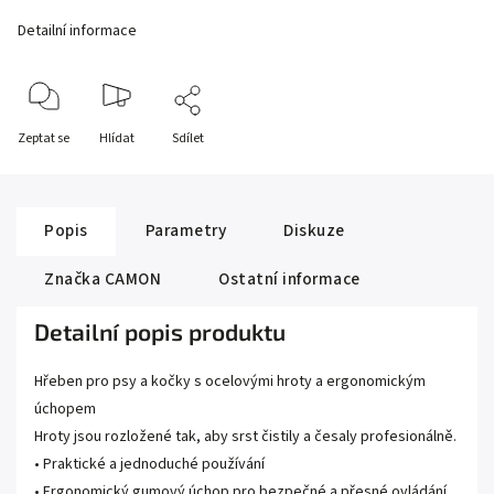
Detailní informace
Zeptat se
Hlídat
Sdílet
Popis
Parametry
Diskuze
Značka
CAMON
Ostatní informace
Detailní popis produktu
Hřeben pro psy a kočky s ocelovými hroty a ergonomickým
úchopem
Hroty jsou rozložené tak, aby srst čistily a česaly profesionálně.
• Praktické a jednoduché používání
• Ergonomický gumový úchop pro bezpečné a přesné ovládání