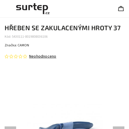
HŘEBEN SE ZAKULACENÝMI HROTY 37
Kód:
5430111-8019808036106
Značka:
CAMON
Neohodnoceno