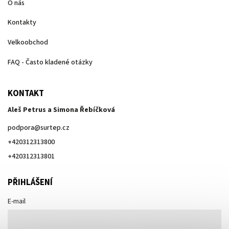
O nás
Kontakty
Velkoobchod
FAQ - Často kladené otázky
KONTAKT
Aleš Petrus a Simona Řebíčková
podpora
@
surtep.cz
+420312313800
+420312313801
PŘIHLÁŠENÍ
E-mail