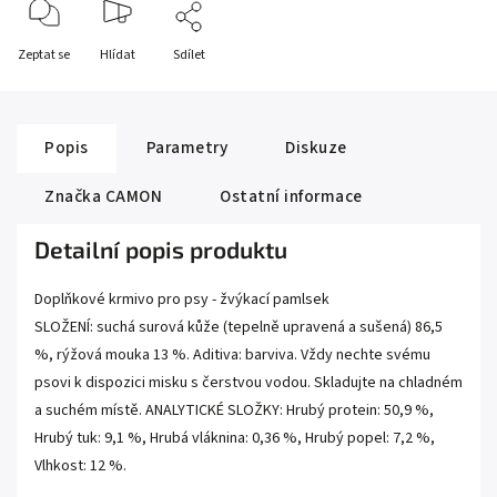
Zeptat se
Hlídat
Sdílet
Popis
Parametry
Diskuze
Značka
CAMON
Ostatní informace
Detailní popis produktu
Doplňkové krmivo pro psy - žvýkací pamlsek
SLOŽENÍ: suchá surová kůže (tepelně upravená a sušená) 86,5
%, rýžová mouka 13 %. Aditiva: barviva. Vždy nechte svému
psovi k dispozici misku s čerstvou vodou. Skladujte na chladném
a suchém místě. ANALYTICKÉ SLOŽKY: Hrubý protein: 50,9 %,
Hrubý tuk: 9,1 %, Hrubá vláknina: 0,36 %, Hrubý popel: 7,2 %,
Vlhkost: 12 %.