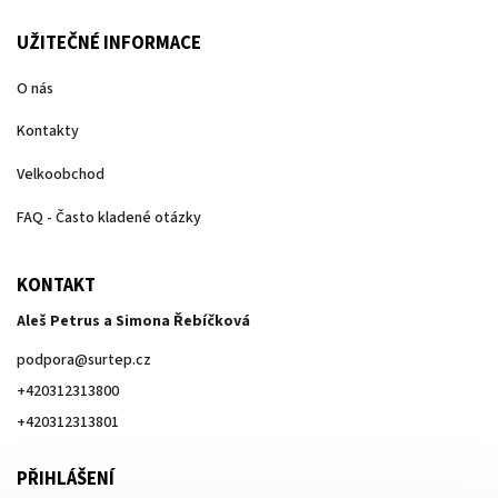
UŽITEČNÉ INFORMACE
O nás
Kontakty
Velkoobchod
FAQ - Často kladené otázky
KONTAKT
Aleš Petrus a Simona Řebíčková
podpora
@
surtep.cz
+420312313800
+420312313801
PŘIHLÁŠENÍ