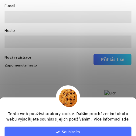
E-mail
Heslo
Nová registrace
Přihlásit se
Zapomenuté heslo
Tento web používá soubory cookie. Dalším procházením tohoto
webu vyjadřujete souhlas s jejich používáním.. Více informací
zde
.
Souhlasím
Copyright 2026
Surtep
. Všechna práva vyhrazena.