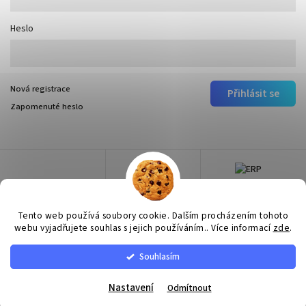
Heslo
Nová registrace
Přihlásit se
Zapomenuté heslo
Tento web používá soubory cookie. Dalším procházením tohoto
webu vyjadřujete souhlas s jejich používáním.. Více informací
zde
.
Souhlasím
Copyright 2026
Surtep
. Všechna práva vyhrazena.
Upravit nastavení cookies
Nastavení
Odmítnout
Vytvořil
Shoptet
| Design
Shoptak.cz