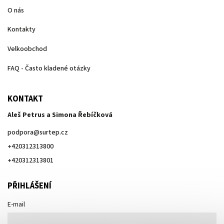
O nás
Kontakty
Velkoobchod
FAQ - Často kladené otázky
KONTAKT
Aleš Petrus a Simona Řebíčková
podpora
@
surtep.cz
+420312313800
+420312313801
PŘIHLÁŠENÍ
E-mail