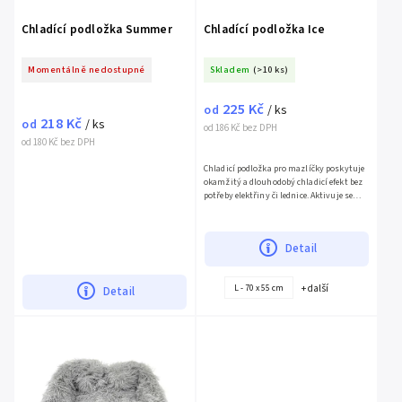
Chladící podložka Summer
Chladící podložka Ice
Momentálně nedostupné
Skladem
(>10 ks)
225 Kč
od
/ ks
218 Kč
od
/ ks
od 186 Kč bez DPH
od 180 Kč bez DPH
Chladicí podložka pro mazlíčky poskytuje
okamžitý a dlouhodobý chladicí efekt bez
potřeby elektřiny či lednice. Aktivuje se
endotermickou...
Detail
+ další
L - 70 x 55 cm
Detail