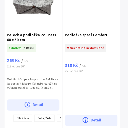
Pelech a podložka 2v1 Pets
Podložka spací Comfort
60 x 50 cm
Skladem
(>10 ks)
Momentálně nedostupné
265 Kč
/ ks
310 Kč
/ ks
219 Kč bez DPH
256 Kč bez DPH
Multifunkční pelech a podložka 2v1 Pets -
lze postavit jako pelíšek nebo rozložit na
měkkou podložku. Je teplý, útulný a...
Detail
+
Bílá / Šedá
Duha / Šedá
Světle šedá / Šedá
Detail
další