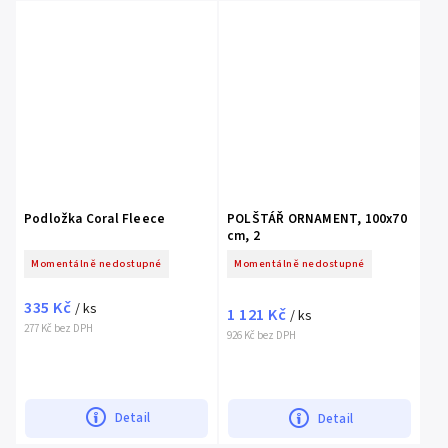
Podložka Coral Fleece
POLŠTÁŘ ORNAMENT, 100x70
cm, 2
Momentálně nedostupné
Momentálně nedostupné
335 Kč
/ ks
1 121 Kč
/ ks
277 Kč bez DPH
926 Kč bez DPH
Detail
Detail