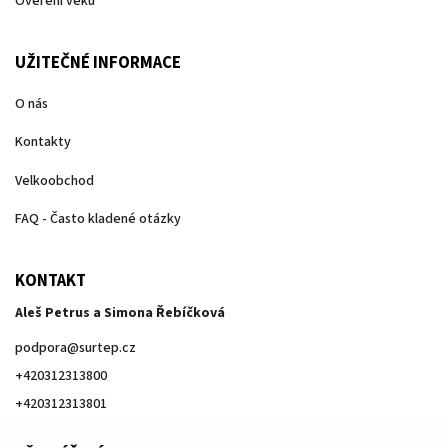
Ověření věku
UŽITEČNÉ INFORMACE
O nás
Kontakty
Velkoobchod
FAQ - Často kladené otázky
KONTAKT
Aleš Petrus a Simona Řebíčková
podpora
@
surtep.cz
+420312313800
+420312313801