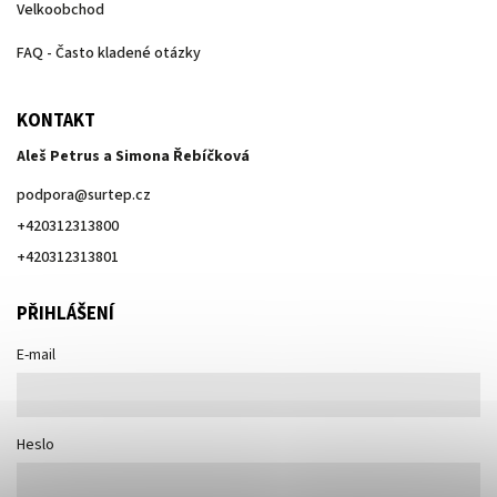
Velkoobchod
FAQ - Často kladené otázky
KONTAKT
Aleš Petrus a Simona Řebíčková
podpora
@
surtep.cz
+420312313800
+420312313801
PŘIHLÁŠENÍ
E-mail
Heslo