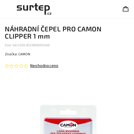
NÁHRADNÍ ČEPEL PRO CAMON
CLIPPER 1 mm
Kód:
5431509-8019808091648
Značka:
CAMON
Neohodnoceno