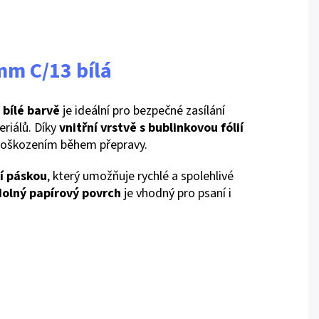
m C/13 bílá
v
bílé barvě
je ideální pro bezpečné zasílání
riálů. Díky
vnitřní vrstvě s bublinkovou fólií
 poškozením během přepravy.
í páskou
, který umožňuje rychlé a spolehlivé
olný papírový povrch
je vhodný pro psaní i