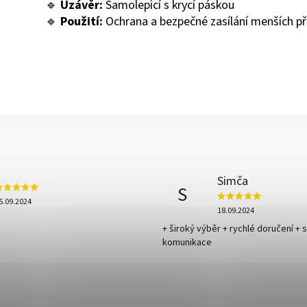
🔹
Uzávěr:
Samolepicí s krycí páskou
🔹
Použití:
Ochrana a bezpečné zasílání menších 
Simča
S
5.09.2024
18.09.2024
+ široký výběr + rychlé doručení + 
komunikace