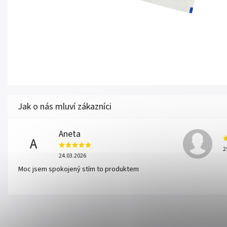
Aneta
A
2
24.03.2026
Moc jsem spokojený stím to produktem