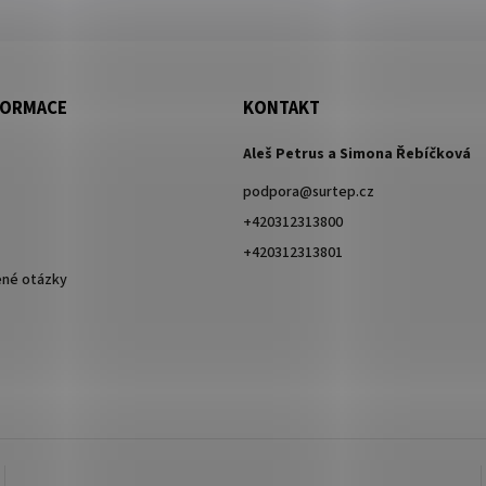
FORMACE
KONTAKT
Aleš Petrus a Simona Řebíčková
podpora
@
surtep.cz
+420312313800
+420312313801
ené otázky