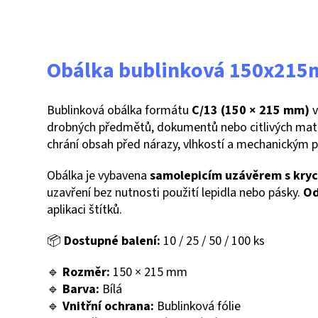
Obálka bublinková 150x215m
Bublinková obálka formátu
C/13 (150 × 215 mm)
drobných předmětů, dokumentů nebo citlivých mate
chrání obsah před nárazy, vlhkostí a mechanickým
Obálka je vybavena
samolepicím uzávěrem s kryc
uzavření bez nutnosti použití lepidla nebo pásky.
Od
aplikaci štítků.
📦
Dostupné balení:
10 / 25 / 50 / 100 ks
🔹
Rozměr:
150 × 215 mm
🔹
Barva:
Bílá
🔹
Vnitřní ochrana:
Bublinková fólie