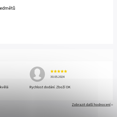
předmětů
30.05.2024
skvělá
Rychlost dodání. Zboží OK
Zobrazit další hodnocení