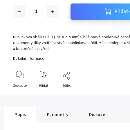
Přidat 
Bublinková obálka C/13 (150 × 215 mm) v bílé barvě spolehlivě och
dokumenty díky vnitřní vrstvě s bublinkovou fólií. Má samolepicí u
a bezpečné uzavření.
Detailní informace
Zeptat se
Hlídat
Sdílet
Popis
Parametry
Diskuze