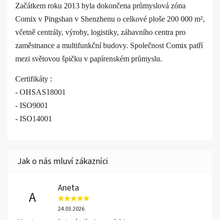
Začátkem roku 2013 byla dokončena průmyslová zóna
Comix v Pingshan v Shenzhenu o celkové ploše 200 000 m²,
včetně centrály, výroby, logistiky, zábavního centra pro
zaměstnance a multifunkční budovy. Společnost Comix patří
mezi světovou špičku v papírenském průmyslu.
Certifikáty :
- OHSAS18001
- ISO9001
- ISO14001
Aneta
A
24.03.2026