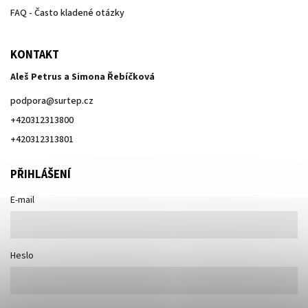
FAQ - Často kladené otázky
KONTAKT
Aleš Petrus a Simona Řebíčková
podpora
@
surtep.cz
+420312313800
+420312313801
PŘIHLÁŠENÍ
E-mail
Heslo