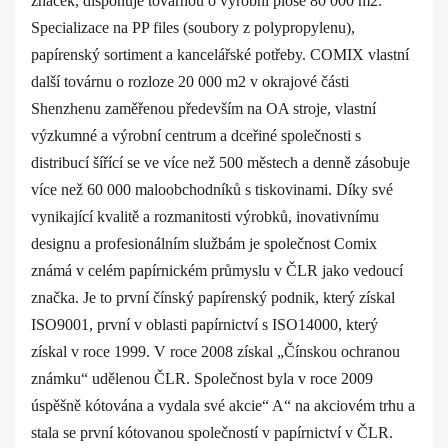
značek, disponuje továrnou o výrobní ploše 80 000 m2.
Specializace na PP files (soubory z polypropylenu),
papírenský sortiment a kancelářské potřeby. COMIX vlastní
další továrnu o rozloze 20 000 m2 v okrajové části
Shenzhenu zaměřenou především na OA stroje, vlastní
výzkumné a výrobní centrum a dceřiné společnosti s
distribucí šířící se ve více než 500 městech a denně zásobuje
více než 60 000 maloobchodníků s tiskovinami. Díky své
vynikající kvalitě a rozmanitosti výrobků, inovativnímu
designu a profesionálním službám je společnost Comix
známá v celém papírnickém průmyslu v ČLR jako vedoucí
značka. Je to první čínský papírenský podnik, který získal
ISO9001, první v oblasti papírnictví s ISO14000, který
získal v roce 1999. V roce 2008 získal „Čínskou ochranou
známku“ udělenou ČLR. Společnost byla v roce 2009
úspěšně kótována a vydala své akcie“ A“ na akciovém trhu a
stala se první kótovanou společností v papírnictví v ČLR.